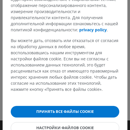
Заметили ошибку?
отображение персонализированного контента,
измерение производительности и
Не стесняйтесь предложить поправку, свою версию
привлекательности контента. Для получения
перевода или решение по улучшению контента.
дополнительной информации ознакомьтесь с нашей
политикой конфиденциальности:
privacy policy
.
Сообщить об ошибке
Вы можете дать, отозвать или отказаться от согласия
на обработку данных в любое время,
воспользовавшись нашим инструментом для
СКАЧАТЬ ПРИЛОЖЕНИЕ
настройки файлов cookie. Если вы не согласны с
использованием данных технологий, это будет
расцениваться как отказ от имеющего правомерный
интерес хранения любых файлов cookie. Чтобы дать
согласие на использование этих технологий,
нажмите кнопку «Принять все файлы cookie».
ПРИНЯТЬ ВСЕ ФАЙЛЫ COOKIE
НАСТРОЙКИ ФАЙЛОВ COOKIE