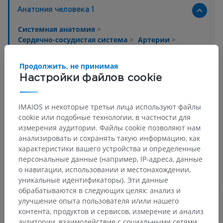
Анатомия человека 1
Системная анатомия
>
Сердечно-сосудистая система
>
Артерии
>
Аорта
>
Дуга аорты
>
Общая сонная артерия
>
Внутренняя сонная артерия
>
Пещеристая часть
>
Продолжить, не принимая
Ветвь к пещеристому синусу
Настройки файлов cookie
Основные структуры:
Нет анатомических терминов,
относящихся к этой части тела
IMAIOS и некоторые третьи лица используют файлы
cookie или подобные технологии, в частности для
измерения аудитории. Файлы cookie позволяют нам
анализировать и сохранять такую информацию, как
Нейроанатомия человека
характеристики вашего устройства и определенные
персональные данные (например, IP-адреса, данные
о навигации, использовании и местонахождении,
уникальные идентификаторы). Эти данные
Переводы
обрабатываются в следующих целях: анализ и
улучшение опыта пользователя и/или нашего
контента, продуктов и сервисов, измерение и анализ
аудитории, взаимодействие с социальными сетями,