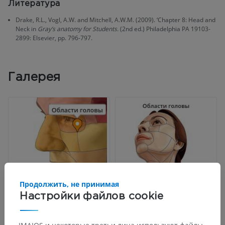
Литература
Drake, R.L., Vogl, A.W. and Mitchell, A.W.M. (2009). ‘Chapter 8: Head and
Neck in
Gray’s anatomy for Students.
(2nd ed.) Philadelphia PA 19103-
2899: Elsevier, pp. 796-797.
Галерея
Продолжить, не принимая
Настройки файлов cookie