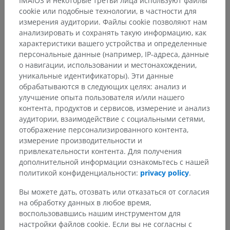
IMAIOS и некоторые третьи лица используют файлы
cookie или подобные технологии, в частности для
измерения аудитории. Файлы cookie позволяют нам
анализировать и сохранять такую информацию, как
характеристики вашего устройства и определенные
персональные данные (например, IP-адреса, данные
о навигации, использовании и местонахождении,
уникальные идентификаторы). Эти данные
обрабатываются в следующих целях: анализ и
улучшение опыта пользователя и/или нашего
Анатомическая иерархия
контента, продуктов и сервисов, измерение и анализ
аудитории, взаимодействие с социальными сетями,
отображение персонализированного контента,
измерение производительности и
Анатомия человека 2
привлекательности контента. Для получения
дополнительной информации ознакомьтесь с нашей
политикой конфиденциальности:
privacy policy
.
Анатомия человека 1
Вы можете дать, отозвать или отказаться от согласия
Общая анатомия
>
Плоскости, линии и области
>
на обработку данных в любое время,
Области человеческого тела
>
Области головы
воспользовавшись нашим инструментом для
настройки файлов cookie. Если вы не согласны с
Основные структуры: