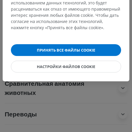
использованием данных технологий, это будет
Лобная область
расцениваться как отказ от имеющего правомерный
Теменная область
интерес хранения любых файлов cookie. Чтобы дать
Затылочная область
согласие на использование этих технологий,
Височная область
нажмите кнопку «Принять все файлы cookie».
Область ушной раковины
Область сосцевидного отростка
ПРИНЯТЬ ВСЕ ФАЙЛЫ COOKIE
Область лица
НАСТРОЙКИ ФАЙЛОВ COOKIE
Сравнительная анатомия
животных
Переводы