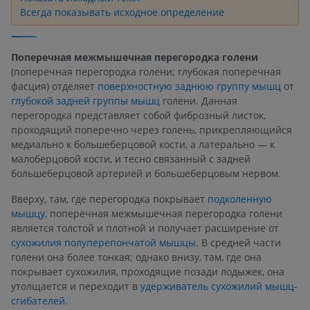
Всегда показывать исходное определение
Поперечная межмышечная перегородка голени
(поперечная перегородка голени; глубокая поперечная
фасция) отделяет
поверхностную заднюю группу мышц
от
глубокой задней группы мышц
голени. Данная
перегородка представляет собой фиброзный листок,
проходящий поперечно через голень, прикрепляющийся
медиально к большеберцовой кости, а латерально — к
малоберцовой кости, и тесно связанный с задней
большеберцовой артерией и большеберцовым нервом.
Вверху, там, где перегородка покрывает
подколенную
мышцу
, поперечная межмышечная перегородка голени
является толстой и плотной и получает расширение от
сухожилия полуперепончатой мышцы
. В средней части
голени она более тонкая; однако внизу, там, где она
покрывает сухожилия, проходящие позади лодыжек, она
утолщается и переходит в
удерживатель сухожилий мышц-
сгибателей
.