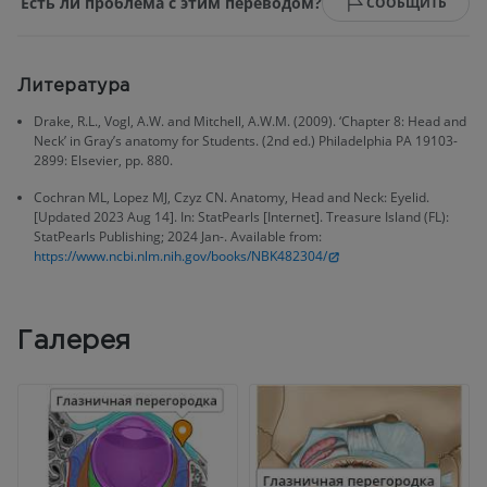
Есть ли проблема с этим переводом?
СООБЩИТЬ
Литература
Drake, R.L., Vogl, A.W. and Mitchell, A.W.M. (2009). ‘Chapter 8: Head and
Neck’ in Gray’s anatomy for Students. (2nd ed.) Philadelphia PA 19103-
2899: Elsevier, pp. 880.
Cochran ML, Lopez MJ, Czyz CN. Anatomy, Head and Neck: Eyelid.
[Updated 2023 Aug 14]. In: StatPearls [Internet]. Treasure Island (FL):
StatPearls Publishing; 2024 Jan-. Available from:
https://www.ncbi.nlm.nih.gov/books/NBK482304/
Галерея