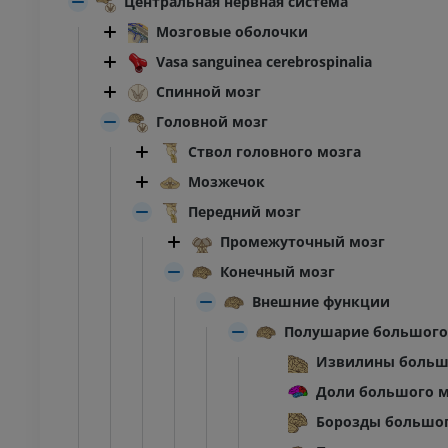
Центральная нервная система
Мозговые оболочки
Vasa sanguinea cerebrospinalia
Спинной мозг
Головной мозг
Ствол головного мозга
Мозжечок
Передний мозг
Промежуточный мозг
Конечный мозг
Внешние функции
Полушарие большого
Извилины больш
Доли большого м
Борозды большог