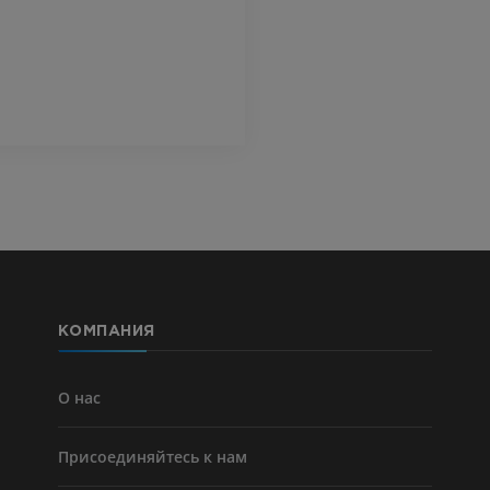
верхней конечности
МРТ передне
Ангиография
стопы
MPT
БЕСПЛАТНО
ПРЕМИУМ
Visible Human Project
Фотографии
Lower limb 
KT
ПРЕМИУМ
ПРЕМИУМ
Голень (арт
кости)
KT
БЕСПЛАТНО
КОМПАНИЯ
Ангиографи
нижних коне
Ангиография
О нас
БЕСПЛАТНО
Присоединяйтесь к нам