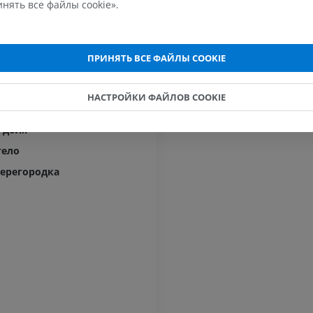
льные полоски
нять все файлы cookie».
robulbaris
МРТ локтевого сустава
Hip MRI
MPT
MPT
riformis
ПРЕМИУМ
ПРЕМИУМ
ПРИНЯТЬ ВСЕ ФАЙЛЫ COOKIE
ля
доля
МРТ кисти
МРТ коленно
НАСТРОЙКИ ФАЙЛОВ COOKIE
MPT
MPT
я
ПРЕМИУМ
ПРЕМИУМ
 доля
тело
Рентгенография
КТ-артрогр
перегородка
верхней конечности
коленного с
Рентгенограммы
КТ артрограм
ПРЕМИУМ
ПРЕМИУМ
Верхняя конечность
МРТ предпл
Иллюстрации
заднего отд
MPT
ПРЕМИУМ
ПРЕМИУМ
Ангиография артерий