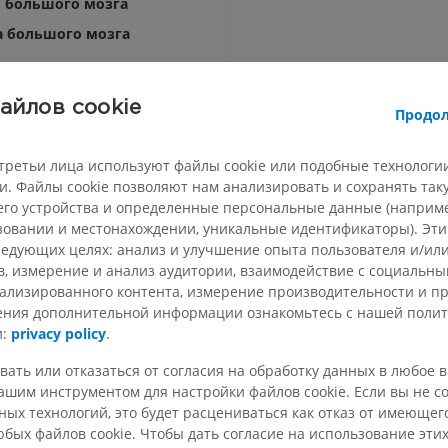
 большого мозга
а большого мозга
й край
айлов cookie
Продол
ый край
ВЕРХНЯЯ КОНЕЧНОСТЬ
НИЖНЯЯ КОНЕЧНОСТ
ая поверхность полушария большого мозга
третьи лица используют файлы cookie или подобные технологии
is hemispherii cerebri
. Файлы cookie позволяют нам анализировать и сохранять та
МРТ верхней
Нижняя кон
Иллюстрации
конечности
го устройства и определенные персональные данные (например
 борозды
MPT
ьзовании и местонахождении, уникальные идентификаторы). Эт
ПРЕМИУМ
ПРЕМИУМ
едующих целях: анализ и улучшение опыта пользователя и/или
в, измерение и анализ аудитории, взаимодействие с социальны
actoriae
Рентгеногр
ализированного контента, измерение производительности и п
МРТ плечевого сустава
нижней кон
льная луковица
чения дополнительной информации ознакомьтесь с нашей поли
MPT
Рентгеногра
и:
privacy policy
.
льная ножка
ПРЕМИУМ
БЕСПЛАТНО
льный тракт
вать или отказаться от согласия на обработку данных в любое 
шим инструментом для настройки файлов cookie. Если вы не со
льный треугольник
МРТ запястья
МРТ нижней
MPT
MPT
ых технологий, это будет расцениваться как отказ от имеюще
льный бугорок
бых файлов cookie. Чтобы дать согласие на использование этих
ПРЕМИУМ
ПРЕМИУМ