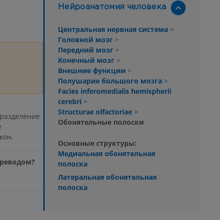
Нейроанатомия человека
Центральная нервная система
>
Головной мозг
>
Передний мозг
>
Конечный мозг
>
Внешние функции
>
Полушарие большого мозга
>
Facies inferomedialis hemispherii
cerebri
>
Structurae olfactoriae
>
разделение
Обонятельные полоски
е
кон.
Основные структуры:
Медиальная обонятельная
ереводом?
полоска
Латеральная обонятельная
полоска