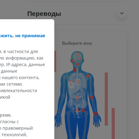
Переводы
жить, не принимая
Ь
Выберите зону
ВСЕ Т
, в частности для
кую информацию, как
ечность
, IP-адреса, данные
и данные
 нашего контента,
ми сетями,
афия
ривлекательности
ечности
тикой
ммы
время,
гласны с
 конечности
го правомерный
 технологий,