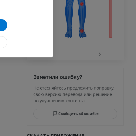
го сустава
‹
›
афия
устава
Заметили ошибку?
ма
Не стесняйтесь предложить поправку,
свою версию перевода или решение
по улучшению контента.
юсны и
ела стопы
Сообщить об ошибке
СКАЧАТЬ ПРИЛОЖЕНИЕ