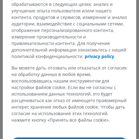
животных
обрабатываются в следующих целях: анализ и
улучшение опыта пользователя и/или нашего
контента, продуктов и сервисов, измерение и анализ
Переводы
аудитории, взаимодействие с социальными сетями,
отображение персонализированного контента,
измерение производительности и
привлекательности контента. Для получения
дополнительной информации ознакомьтесь с нашей
Заметили ошибку?
политикой конфиденциальности:
privacy policy
.
Не стесняйтесь предложить поправку, свою версию
Вы можете дать, отозвать или отказаться от согласия
перевода или решение по улучшению контента.
на обработку данных в любое время,
воспользовавшись нашим инструментом для
Сообщить об ошибке
настройки файлов cookie. Если вы не согласны с
использованием данных технологий, это будет
расцениваться как отказ от имеющего правомерный
интерес хранения любых файлов cookie. Чтобы дать
СКАЧАТЬ ПРИЛОЖЕНИЕ
согласие на использование этих технологий,
нажмите кнопку «Принять все файлы cookie».