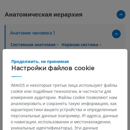
Анатомическая иерархия
Анатомия человека 1
Системная анатомия
>
Нервная система
>
Центральная нервная система
>
Белое вещество
>
Путь
Продолжить, не принимая
Настройки файлов cookie
Основные структуры:
Нет анатомических терминов,
относящихся к этой части тела
IMAIOS и некоторые третьи лица используют файлы
cookie или подобные технологии, в частности для
Нейроанатомия человека
измерения аудитории. Файлы cookie позволяют нам
анализировать и сохранять такую информацию, как
характеристики вашего устройства и определенные
персональные данные (например, IP-адреса, данные
Сравнительная анатомия
о навигации, использовании и местонахождении,
уникальные идентификаторы). Эти данные