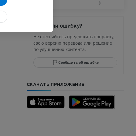
‹
›
афия
устава
Заметили ошибку?
ма
Не стесняйтесь предложить поправку,
свою версию перевода или решение
по улучшению контента.
юсны и
ела стопы
Сообщить об ошибке
СКАЧАТЬ ПРИЛОЖЕНИЕ
го отдела
CTA