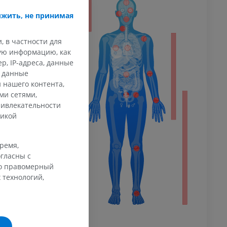
ечность
жить, не принимая
, в частности для
кую информацию, как
афия
, IP-адреса, данные
ечности
и данные
ммы
 нашего контента,
ми сетями,
ривлекательности
 конечности
тикой
время,
гласны с
го правомерный
 технологий,
го сустава