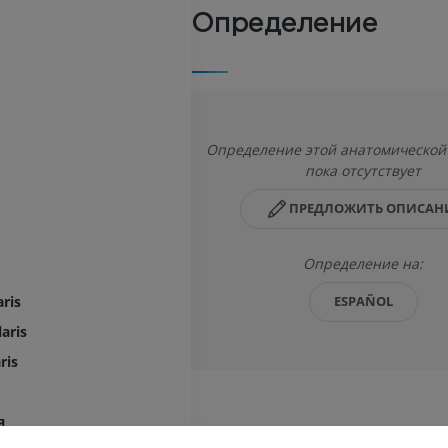
Определение
Определение этой анатомической
пока отсутствует
ПРЕДЛОЖИТЬ ОПИСАН
Определение на:
aris
ESPAÑOL
aris
ris
ВЕРХНЯЯ КОНЕЧНОСТЬ
НИЖНЯЯ КОНЕЧНОСТ
я