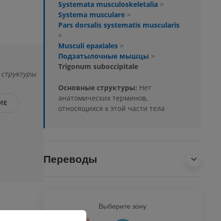
Systemata musculoskeletalia
>
Systema musculare
>
Pars dorsalis systematis muscularis
>
Musculi epaxiales
>
Подзатылочные мышцы
>
Trigonum suboccipitale
 структуры
Основные структуры:
Нет
анатомических терминов,
ИЕ
относящихся к этой части тела
Переводы
Ь
Выберите зону
ВСЕ Т