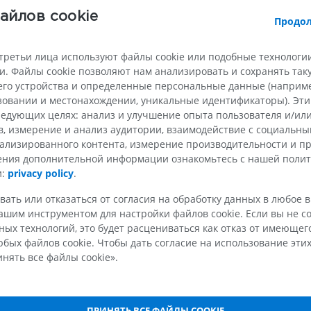
МРТ верхней
Нижняя кон
айлов cookie
Продол
шцы
Иллюстрации
конечности
MPT
ПРЕМИУМ
прямая мышца головы
ПРЕМИУМ
третьи лица используют файлы cookie или подобные технологии
ямая мышца головы
. Файлы cookie позволяют нам анализировать и сохранять та
Рентгеногр
го устройства и определенные персональные данные (например
ышца головы
МРТ плечевого сустава
нижней кон
ьзовании и местонахождении, уникальные идентификаторы). Эт
MPT
Рентгеногра
ышца головы
едующих целях: анализ и улучшение опыта пользователя и/или
ПРЕМИУМ
БЕСПЛАТНО
itale
в, измерение и анализ аудитории, взаимодействие с социальны
ализированного контента, измерение производительности и п
ая позвоночник
МРТ запястья
МРТ нижней
чения дополнительной информации ознакомьтесь с нашей поли
MPT
MPT
е мышцы
и:
privacy policy
.
ПРЕМИУМ
ПРЕМИУМ
 мышцы
вать или отказаться от согласия на обработку данных в любое 
ы
шим инструментом для настройки файлов cookie. Если вы не со
МРТ локтевого сустава
Hip MRI
ых технологий, это будет расцениваться как отказ от имеюще
шцы
MPT
MPT
бых файлов cookie. Чтобы дать согласие на использование этих
ПРЕМИУМ
ПРЕМИУМ
aris
нять все файлы cookie».
cularis
МРТ кисти
МРТ коленно
is
MPT
MPT
ПРИНЯТЬ ВСЕ ФАЙЛЫ COOKIE