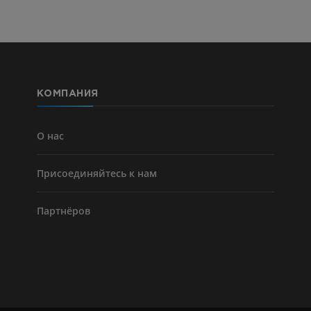
Голень (арт
кости)
KT
БЕСПЛАТНО
КОМПАНИЯ
Ангиографи
нижних коне
Ангиография
О нас
БЕСПЛАТНО
Присоединяйтесь к нам
Партнёров