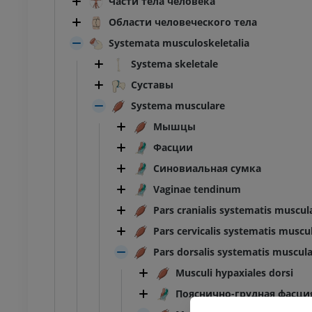
Части тела человека
Области человеческого тела
Systemata musculoskeletalia
Systema skeletale
Суставы
Systema musculare
Мышцы
Фасции
Синовиальная сумка
Vaginae tendinum
Pars cranialis systematis muscul
Pars cervicalis systematis muscul
Pars dorsalis systematis muscula
Musculi hypaxiales dorsi
ПРЕДПЛЮСНА - СТОПА
Пояснично-грудная фасци