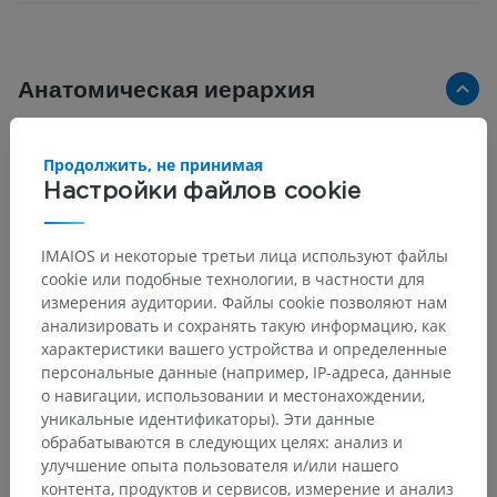
Анатомическая иерархия
Продолжить, не принимая
Анатомия человека 1
Настройки файлов cookie
Системная анатомия
>
Сердечно-сосудистая система
>
Вены
>
Вены нижней конечности
IMAIOS и некоторые третьи лица используют файлы
cookie или подобные технологии, в частности для
Основные структуры:
измерения аудитории. Файлы cookie позволяют нам
Поверхностные вены нижней конечности
анализировать и сохранять такую информацию, как
характеристики вашего устройства и определенные
персональные данные (например, IP-адреса, данные
о навигации, использовании и местонахождении,
уникальные идентификаторы). Эти данные
Переводы
обрабатываются в следующих целях: анализ и
улучшение опыта пользователя и/или нашего
контента, продуктов и сервисов, измерение и анализ