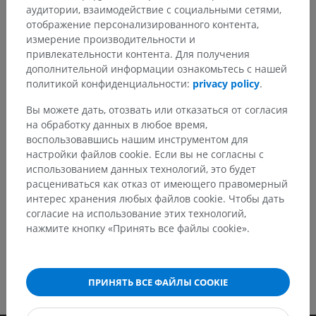
аудитории, взаимодействие с социальными сетями,
отображение персонализированного контента,
Заметили ошибку?
измерение производительности и
привлекательности контента. Для получения
Не стесняйтесь предложить поправку, свою версию
дополнительной информации ознакомьтесь с нашей
перевода или решение по улучшению контента.
политикой конфиденциальности:
privacy policy
.
Сообщить об ошибке
Вы можете дать, отозвать или отказаться от согласия
на обработку данных в любое время,
воспользовавшись нашим инструментом для
настройки файлов cookie. Если вы не согласны с
СКАЧАТЬ ПРИЛОЖЕНИЕ
использованием данных технологий, это будет
расцениваться как отказ от имеющего правомерный
интерес хранения любых файлов cookie. Чтобы дать
согласие на использование этих технологий,
нажмите кнопку «Принять все файлы cookie».
ПРИНЯТЬ ВСЕ ФАЙЛЫ COOKIE