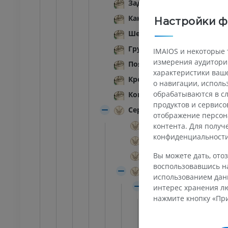
трации
Иллюстрации
Задняя промежуточная бо
ИУМ
ПРЕМИУМ
Канатики спинного мозга
Настройки ф
Шейная часть; шейные сег
Ankle and foot CT
Грудная часть; грудные се
KT
IMAIOS и некоторые 
ПРЕМИУМ
измерения аудитории
Поясничная часть; поясни
характеристики ваше
Крестцовая часть; крестцо
о навигации, испол
обрабатываются в сл
Копчиковая часть; копчик
продуктов и сервисо
Серое вещество
отображение персон
Передний рог
контента. Для полу
конфиденциальност
Боковой рог
Вы можете дать, отоз
Задний рог
воспользовавшись на
Серые столбы
использованием данн
Передний столб
интерес хранения лю
нажмите кнопку «При
Передний ро
Спинномо