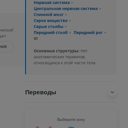
Нервная система
>
Центральная нервная система
>
Спинной мозг
>
Серое вещество
>
Серые столбы
>
ческой
Передний столб
>
Передний рог
>
ует
VI
НИЕ
Основные структуры:
Нет
анатомических терминов,
относящихся к этой части тела
Переводы
Ь
Выберите зону
ВСЕ Т