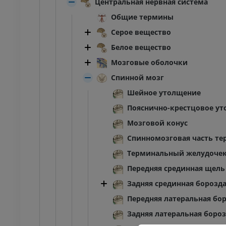
Центральная нервная система
оленного сустава
Ankle MRI
Общие термины
MPT
ИУМ
ПРЕМИУМ
Серое вещество
Белое вещество
трография
МРТ переднего отдела
Мозговые оболочки
ного сустава
стопы
трограмма
MPT
Спинной мозг
ИУМ
ПРЕМИУМ
Шейное утолщение
Пояснично-крестцовое у
ижней конечности
МРТ нижней конечности
MPT
Мозговой конус
ИУМ
ПРЕМИУМ
Спинномозговая часть т
Терминальный желудоче
енография
Рентгенография
Передняя срединная щель
й конечности
нижней конечности
енограммы
Рентгенограммы
Задняя срединная борозд
АТНО
БЕСПЛАТНО
Передняя латеральная бо
Задняя латеральная боро
я конечность
Нижняя конечность