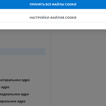
озговые пластинки
ПРИНЯТЬ ВСЕ ФАЙЛЫ COOKIE
Голень (арт
кости)
НАСТРОЙКИ ФАЙЛОВ COOKIE
KT
БЕСПЛАТНО
Ангиографи
нижних коне
Ангиография
БЕСПЛАТНО
атеральное ядро
 ядро
медиальное ядро
еральное ядро