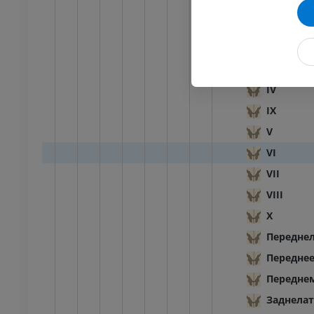
Спинном
I
II
III
IV
IX
V
VI
VII
VIII
X
Переднел
Переднее
Передне
Заднелат