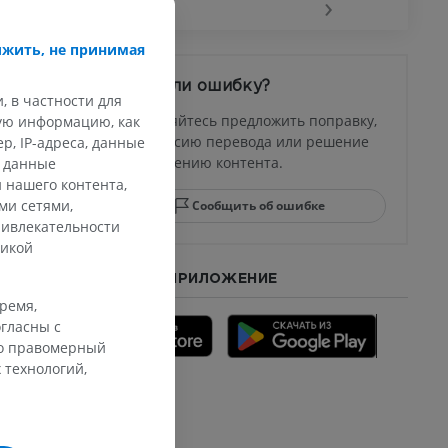
‹
›
жить, не принимая
афия
устава
Заметили ошибку?
ма
, в частности для
Не стесняйтесь предложить поправку,
кую информацию, как
свою версию перевода или решение
, IP-адреса, данные
по улучшению контента.
и данные
юсны и
 нашего контента,
ела стопы
ми сетями,
Сообщить об ошибке
ривлекательности
тикой
СКАЧАТЬ ПРИЛОЖЕНИЕ
го отдела
время,
гласны с
го правомерный
 технологий,
CTA