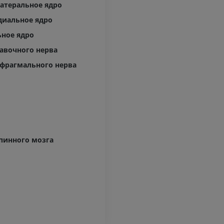
атеральное ядро
диальное ядро
ное ядро
авочного нерва
фрагмального нерва
пинного мозга