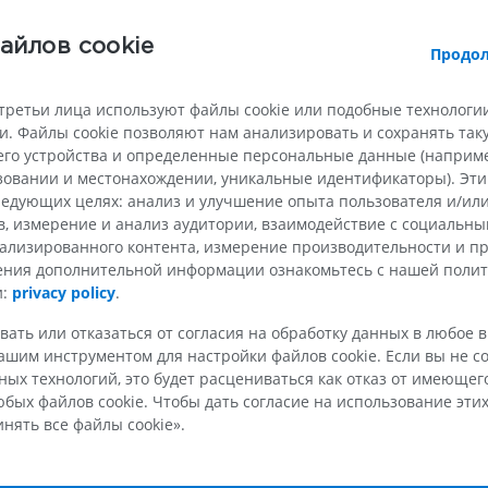
розда
ПРЕМИУМ
ПРЕМИУМ
айлов cookie
Продол
Рентгенография
КТ-артрогр
менты [1-8]
верхней конечности
коленного с
гменты [1-12]
Рентгенограммы
КТ артрограм
третьи лица используют файлы cookie или подобные технологии
ПРЕМИУМ
ПРЕМИУМ
. Файлы cookie позволяют нам анализировать и сохранять та
чные сегменты [1-5]
го устройства и определенные персональные данные (например
вые сегменты [1-5]
ьзовании и местонахождении, уникальные идентификаторы). Эт
Верхняя конечность
МРТ предпл
едующих целях: анализ и улучшение опыта пользователя и/или
овые сегменты [1- 3]
Иллюстрации
заднего отд
в, измерение и анализ аудитории, взаимодействие с социальны
MPT
ПРЕМИУМ
ализированного контента, измерение производительности и п
ПРЕМИУМ
чения дополнительной информации ознакомьтесь с нашей поли
Ангиография артерий
и:
privacy policy
.
верхней конечности
МРТ передне
Ангиография
стопы
вать или отказаться от согласия на обработку данных в любое 
MPT
шим инструментом для настройки файлов cookie. Если вы не со
БЕСПЛАТНО
ПРЕМИУМ
ых технологий, это будет расцениваться как отказ от имеюще
бых файлов cookie. Чтобы дать согласие на использование этих
Visible Human Project
нять все файлы cookie».
г
Фотографии
Lower limb 
KT
ПРЕМИУМ
зговые пластинки VII-IХ
ПРЕМИУМ