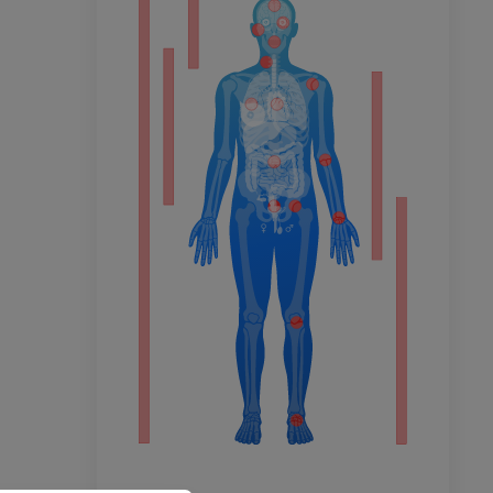
ечность
афия
ечности
ммы
 конечности
го сустава