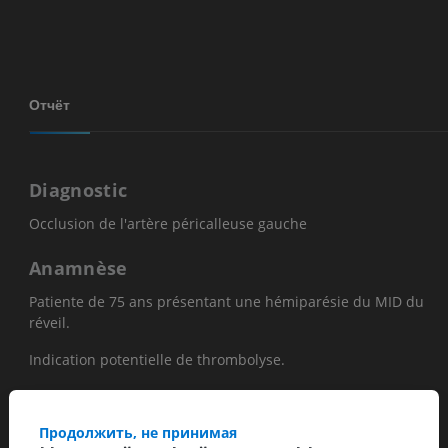
Отчёт
Diagnostic
Occlusion de l'artère péricalleuse gauche
Anamnèse
Patiente de 75 ans présentant une hémiparésie du MID du
réveil.
Indication potentielle de thrombolyse.
Résultats
Продолжить, не принимая
Crâne: