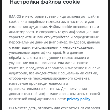
Настройки файлов cookie
Hyperdensité spontanée à hauteur de l'artère péricalleuse
gauche (flèche bleue, @1.54).
IMAIOS и некоторые третьи лица используют файлы
Pas de signes d'ischémie constituée, pas d'autre anomalie
cookie или подобные технологии, в частности для
notable.
измерения аудитории. Файлы cookie позволяют нам
TSA:
анализировать и сохранять такую информацию, как
характеристики вашего устройства и определенные
Occlusion de l'artère péricalleuse gauche (@2.256, MIP1). Pas
персональные данные (например, IP-адреса, данные
d'autre anomalie notable.
о навигации, использовании и местонахождении,
уникальные идентификаторы). Эти данные
Au total, AVC du territoire cérébral antérieur gauche par
обрабатываются в следующих целях: анализ и
occlusion de l'artère péricalleuse gauche
улучшение опыта пользователя и/или нашего
контента, продуктов и сервисов, измерение и анализ
Discussion
аудитории, взаимодействие с социальными сетями,
отображение персонализированного контента,
La patiente a bénéficié d'une thrombolyse qui n'a pas permis
измерение производительности и
d'amélioration fonctionnelle.
привлекательности контента. Для получения
дополнительной информации ознакомьтесь с нашей
политикой конфиденциальности:
privacy policy
.
Вы можете дать, отозвать или отказаться от согласия