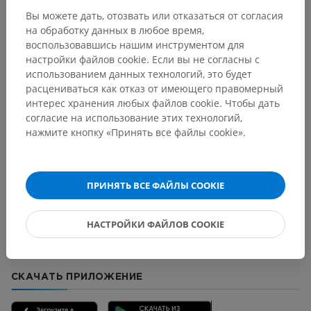
Вы можете дать, отозвать или отказаться от согласия
на обработку данных в любое время,
Сравнительная анатомия человека
воспользовавшись нашим инструментом для
настройки файлов cookie. Если вы не согласны с
использованием данных технологий, это будет
расцениваться как отказ от имеющего правомерный
Переводы
интерес хранения любых файлов cookie. Чтобы дать
согласие на использование этих технологий,
нажмите кнопку «Принять все файлы cookie».
Заметили ошибку?
Не стесняйтесь предложить поправку, свою версию
ПРИНЯТЬ ВСЕ ФАЙЛЫ COOKIE
перевода или решение по улучшению контента.
НАСТРОЙКИ ФАЙЛОВ COOKIE
Сообщить об ошибке
СКАЧАТЬ ПРИЛОЖЕНИЕ