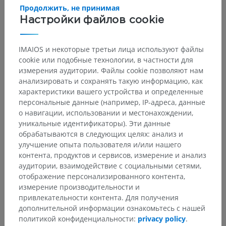
Продолжить, не принимая
Настройки файлов cookie
IMAIOS и некоторые третьи лица используют файлы
cookie или подобные технологии, в частности для
измерения аудитории. Файлы cookie позволяют нам
анализировать и сохранять такую информацию, как
характеристики вашего устройства и определенные
персональные данные (например, IP-адреса, данные
Анатомическая иерархия
о навигации, использовании и местонахождении,
уникальные идентификаторы). Эти данные
обрабатываются в следующих целях: анализ и
Анатомия животных
улучшение опыта пользователя и/или нашего
контента, продуктов и сервисов, измерение и анализ
Части тела
>
Грудная конечность
>
аудитории, взаимодействие с социальными сетями,
Кисть (рука)
>
Тыл кисти
отображение персонализированного контента,
измерение производительности и
Основные структуры:
Нет анатомических терминов,
привлекательности контента. Для получения
относящихся к этой части тела
дополнительной информации ознакомьтесь с нашей
политикой конфиденциальности:
privacy policy
.