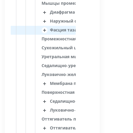
Мышцы промежности
Диафрагма таза
Наружный сфинктер ануса
Фасция таза
Промежностная перегородка
Сухожильный центр промежности (тело
Уретральная мышца
Седалищно-уретральная мышца
Луковично-железистая мышца
Мембрана промежности
Поверхностная поперечная мышца пром
Седалищно-кавернозная мышца
Луковично-губчатая мышца
Оттягиватель пениса
Оттягиватель клитора