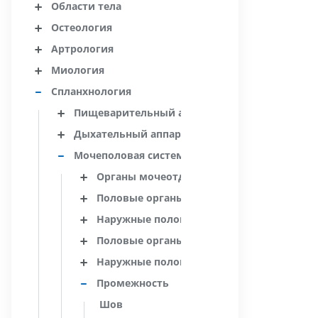
Области тела
Остеология
Артрология
Миология
Спланхнология
Пищеварительный аппарат
Дыхательный аппарат
Мочеполовая система
Органы мочеотделения
Половые органы самца
Наружные половые органы самца
Половые органы самки
Наружные половые органы самки
Промежность
Шов