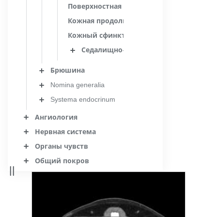
Поверхностная фасция промежности
Кожная продольная мышца промежност
Кожный сфинктер губ
Седалищно-прямокишечная ямка
Брюшина
Nomina generalia
Systema endocrinum
Ангиология
Нервная система
Органы чувств
Общий покров