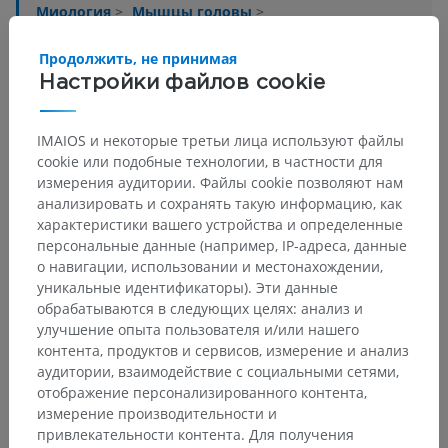
Миология
>
Мышцы головы
>
Двубрюшная мышца
>
Fasciculus angularis musculus digastricus
Продолжить, не принимая
Настройки файлов cookie
Основные структуры:
Нет анатомических терминов,
относящихся к этой части тела
IMAIOS и некоторые третьи лица используют файлы
cookie или подобные технологии, в частности для
измерения аудитории. Файлы cookie позволяют нам
анализировать и сохранять такую информацию, как
Переводы
характеристики вашего устройства и определенные
персональные данные (например, IP-адреса, данные
о навигации, использовании и местонахождении,
уникальные идентификаторы). Эти данные
обрабатываются в следующих целях: анализ и
Заметили ошибку?
улучшение опыта пользователя и/или нашего
Не стесняйтесь предложить поправку, свою версию
контента, продуктов и сервисов, измерение и анализ
перевода или решение по улучшению контента.
аудитории, взаимодействие с социальными сетями,
отображение персонализированного контента,
Сообщить об ошибке
измерение производительности и
привлекательности контента. Для получения