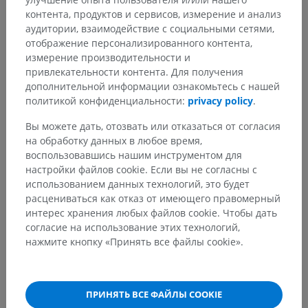
контента, продуктов и сервисов, измерение и анализ
аудитории, взаимодействие с социальными сетями,
Анатомическая иерархия
отображение персонализированного контента,
измерение производительности и
привлекательности контента. Для получения
Анатомия животных
дополнительной информации ознакомьтесь с нашей
политикой конфиденциальности:
privacy policy
.
Артрология
>
Соединения позвоночного столба, грудной
Вы можете дать, отозвать или отказаться от согласия
клетки и черепа
>
на обработку данных в любое время,
Атлантоосевой сустав
>
Связка верхушки зуба
воспользовавшись нашим инструментом для
настройки файлов cookie. Если вы не согласны с
Основные структуры:
Нет анатомических терминов,
использованием данных технологий, это будет
относящихся к этой части тела
расцениваться как отказ от имеющего правомерный
интерес хранения любых файлов cookie. Чтобы дать
согласие на использование этих технологий,
нажмите кнопку «Принять все файлы cookie».
Сравнительная анатомия человека
ПРИНЯТЬ ВСЕ ФАЙЛЫ COOKIE