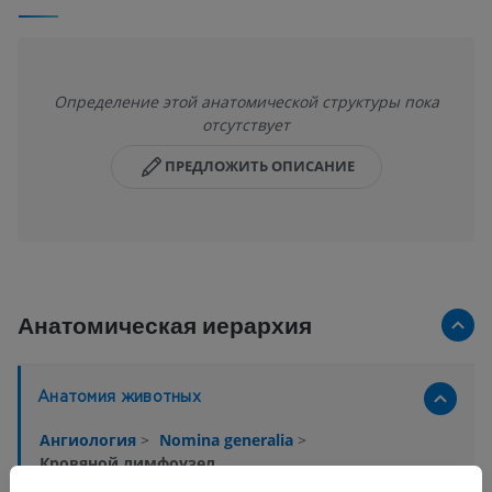
Определение этой анатомической структуры пока
отсутствует
ПРЕДЛОЖИТЬ ОПИСАНИЕ
Анатомическая иерархия
Анатомия животных
Ангиология
>
Nomina generalia
>
Кровяной лимфоузел