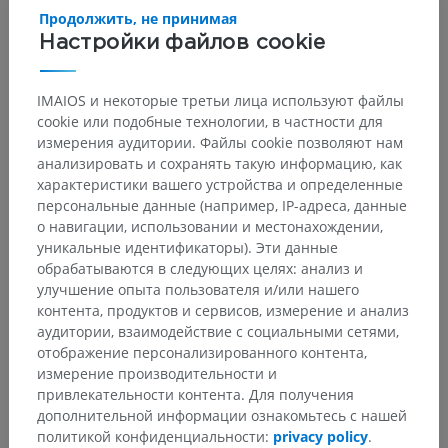
Основные структуры:
Нет анатомических терминов,
Продолжить, не принимая
относящихся к этой части тела
Настройки файлов cookie
IMAIOS и некоторые третьи лица используют файлы
cookie или подобные технологии, в частности для
Переводы
измерения аудитории. Файлы cookie позволяют нам
анализировать и сохранять такую информацию, как
характеристики вашего устройства и определенные
персональные данные (например, IP-адреса, данные
о навигации, использовании и местонахождении,
Заметили ошибку?
уникальные идентификаторы). Эти данные
Не стесняйтесь предложить поправку, свою версию
обрабатываются в следующих целях: анализ и
перевода или решение по улучшению контента.
улучшение опыта пользователя и/или нашего
контента, продуктов и сервисов, измерение и анализ
аудитории, взаимодействие с социальными сетями,
Сообщить об ошибке
отображение персонализированного контента,
измерение производительности и
привлекательности контента. Для получения
СКАЧАТЬ ПРИЛОЖЕНИЕ
дополнительной информации ознакомьтесь с нашей
политикой конфиденциальности:
privacy policy
.