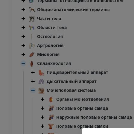
Термины, относящиеся к конечностям
Общие анатомические термины
Части тела
Области тела
Остеология
Артрология
Миология
Спланхнология
Пищеварительный аппарат
Дыхательный аппарат
Мочеполовая система
Органы мочеотделения
КРУПНЫЙ РОГАТЫЙ СКОТ
Половые органы самца
 ‒ Голова и Шея
Крупный рогатый скот -
Наружные половые органы самца
Общая анатомия
Иллюстрации
Половые органы самки
ИУМ
БЕСПЛАТНО