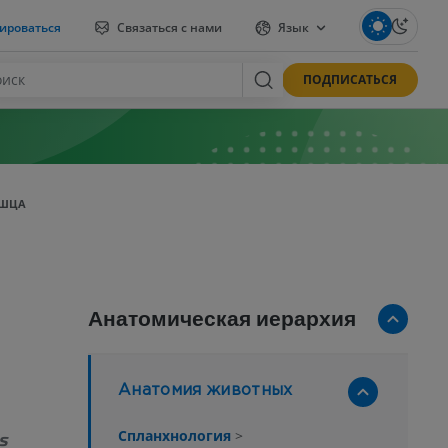
ироваться
Связаться с нами
Язык
ПОДПИСАТЬСЯ
ЫШЦА
Анатомическая иерархия
я
Анатомия животных
Спланхнология
>
s