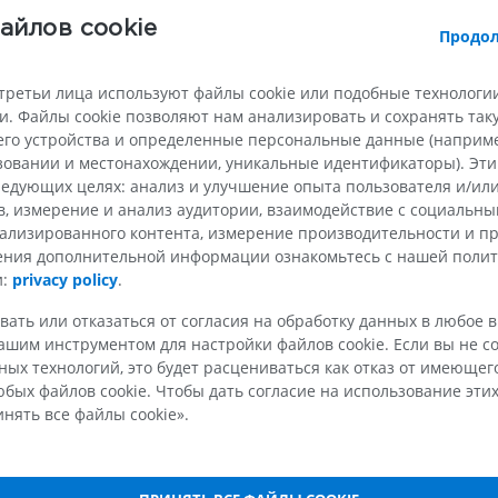
айлов cookie
Лошадь - Остеология
Продол
Рентгенограммы
БЕСПЛАТНО
третьи лица используют файлы cookie или подобные технологии
. Файлы cookie позволяют нам анализировать и сохранять та
Лошадь - запястье
го устройства и определенные персональные данные (например
KT
ьзовании и местонахождении, уникальные идентификаторы). Эт
ПРЕМИУМ
едующих целях: анализ и улучшение опыта пользователя и/или
в, измерение и анализ аудитории, взаимодействие с социальны
ализированного контента, измерение производительности и п
Horse - Myology
чения дополнительной информации ознакомьтесь с нашей поли
Иллюстрации
сти (тело промежности)
и:
privacy policy
.
ПРЕМИУМ
вать или отказаться от согласия на обработку данных в любое 
ца
шим инструментом для настройки файлов cookie. Если вы не со
Лошадь − Палец
MPT
ых технологий, это будет расцениваться как отказ от имеюще
а
бых файлов cookie. Чтобы дать согласие на использование этих
ПРЕМИУМ
нять все файлы cookie».
ышца промежности
Horse - Finger and Hoof
Иллюстрации
ца
ПРЕМИУМ