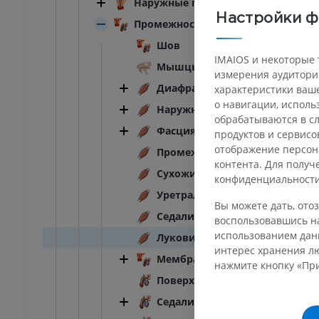
Наружные половые органы самки
Настройки ф
Thorax
Промежность
Крупный рогатый скот -
Шов
Остеология
ИУМ
IMAIOS и некоторые 
Иллюстрации
Мышцы промежности
измерения аудитории
ПРЕМИУМ
Abdomen - Pelvis
Диафрагма таза
характеристики ваше
о навигации, испол
Наружный сфинктер ануса
ИУМ
обрабатываются в сл
Фасция таза
продуктов и сервисо
отображение персон
Промежностная перегородка
 - остеология
контента. Для полу
енограммы
Сухожильный центр промежно
конфиденциальност
ИУМ
Уретральная мышца
Вы можете дать, отоз
Седалищно-уретральная мыш
воспользовавшись на
Osteology
трации
использованием данн
Луковично-железистая мышц
интерес хранения лю
ИУМ
Мембрана промежности
нажмите кнопку «При
Поверхностная поперечная м
Седалищно-кавернозная мыш