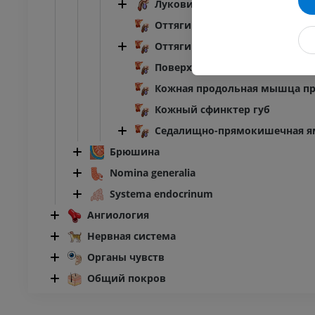
Луковично-губчатая мышца
Оттягиватель пениса
Оттягиватель клитора
Поверхностная фасция проме
Кожная продольная мышца п
Кожный сфинктер губ
Седалищно-прямокишечная я
Брюшина
Nomina generalia
Systema endocrinum
Ангиология
Нервная система
Органы чувств
Общий покров