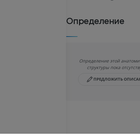
Определение
Определение этой анатоми
структуры пока отсутств
ПРЕДЛОЖИТЬ ОПИСА
ЛОШАДЬ
МЫШЬ
Лошадь - Остеология
Мышь - Всё 
Иллюстрации
KT
ПРЕМИУМ
БЕСПЛАТНО