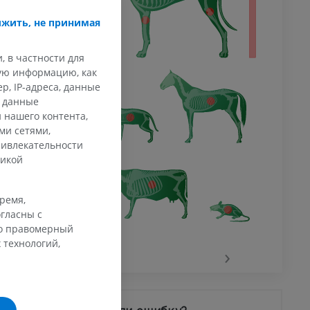
жить, не принимая
, в частности для
кую информацию, как
, IP-адреса, данные
и данные
 нашего контента,
ми сетями,
ривлекательности
тикой
время,
гласны с
го правомерный
 технологий,
‹
›