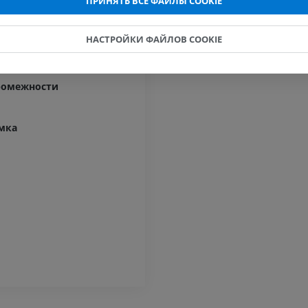
ПРИНЯТЬ ВСЕ ФАЙЛЫ COOKIE
Голова лошади
НАСТРОЙКИ ФАЙЛОВ COOKIE
KT
ПРЕМИУМ
жности
ромежности
Лошадь — Зубы
Иллюстрации
мка
БЕСПЛАТНО