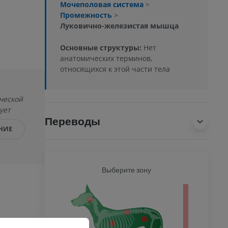
Мочеполовая система
>
Промежность
>
Луковично-железистая мышца
Основные структуры:
Нет
анатомических терминов,
относящихся к этой части тела
ческой
ует
Переводы
НИЕ
Выберите зону
СОБАК
тело