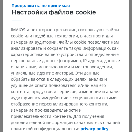
Основные структуры:
Нет анатомических терминов,
Продолжить, не принимая
относящихся к этой части тела
Настройки файлов cookie
IMAIOS и некоторые третьи лица используют файлы
cookie или подобные технологии, в частности для
Переводы
измерения аудитории. Файлы cookie позволяют нам
анализировать и сохранять такую информацию, как
характеристики вашего устройства и определенные
персональные данные (например, IP-адреса, данные
о навигации, использовании и местонахождении,
Заметили ошибку?
уникальные идентификаторы). Эти данные
Не стесняйтесь предложить поправку, свою версию
обрабатываются в следующих целях: анализ и
перевода или решение по улучшению контента.
улучшение опыта пользователя и/или нашего
контента, продуктов и сервисов, измерение и анализ
аудитории, взаимодействие с социальными сетями,
Сообщить об ошибке
отображение персонализированного контента,
измерение производительности и
привлекательности контента. Для получения
СКАЧАТЬ ПРИЛОЖЕНИЕ
дополнительной информации ознакомьтесь с нашей
политикой конфиденциальности:
privacy policy
.