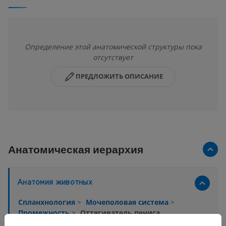
Определение этой анатомической структуры пока
отсутствует
ПРЕДЛОЖИТЬ ОПИСАНИЕ
Анатомическая иерархия
Анатомия животных
Спланхнология
>
Мочеполовая система
>
Промежность
>
Оттягиватель пениса