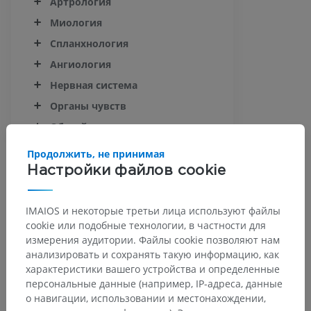
Артрология
Миология
Спланхнология
Ангиология
Нервная система
Органы чувств
Общий покров
Рудиментарное
Продолжить, не принимая
Настройки файлов cookie
копытце
Paraunguicula
IMAIOS и некоторые третьи лица используют файлы
cookie или подобные технологии, в частности для
измерения аудитории. Файлы cookie позволяют нам
анализировать и сохранять такую информацию, как
Определение
характеристики вашего устройства и определенные
персональные данные (например, IP-адреса, данные
о навигации, использовании и местонахождении,