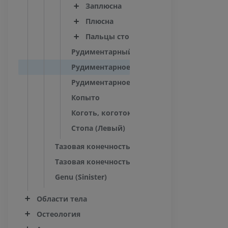
Заплюсна
Плюсна
Пальцы стопы
Рудиментарный палец
Рудиментарное копытце
Рудиментарное копыто
Копыто
Коготь, коготок
Стопа (Левый)
Тазовая конечность - Мышцы
Тазовая конечность - Insertiones musculi
Genu (Sinister)
Области тела
Остеология