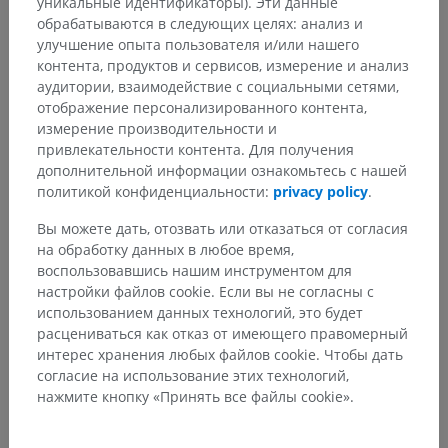
уникальные идентификаторы). Эти данные
обрабатываются в следующих целях: анализ и
улучшение опыта пользователя и/или нашего
Определение этой анатомической структуры пока
контента, продуктов и сервисов, измерение и анализ
отсутствует
аудитории, взаимодействие с социальными сетями,
отображение персонализированного контента,
ПРЕДЛОЖИТЬ ОПИСАНИЕ
измерение производительности и
привлекательности контента. Для получения
дополнительной информации ознакомьтесь с нашей
политикой конфиденциальности:
privacy policy
.
Вы можете дать, отозвать или отказаться от согласия
на обработку данных в любое время,
Анатомическая иерархия
воспользовавшись нашим инструментом для
настройки файлов cookie. Если вы не согласны с
использованием данных технологий, это будет
Анатомия животных
расцениваться как отказ от имеющего правомерный
интерес хранения любых файлов cookie. Чтобы дать
Части тела
>
Тазовая конечность
>
Стопа
>
согласие на использование этих технологий,
Рудиментарное копытце
нажмите кнопку «Принять все файлы cookie».
Основные структуры:
Нет анатомических терминов,
относящихся к этой части тела