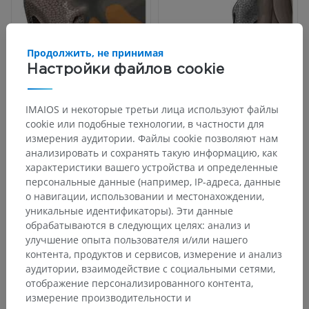
Продолжить, не принимая
Настройки файлов cookie
IMAIOS и некоторые третьи лица используют файлы
cookie или подобные технологии, в частности для
измерения аудитории. Файлы cookie позволяют нам
Анатомическая иерархия
анализировать и сохранять такую информацию, как
характеристики вашего устройства и определенные
персональные данные (например, IP-адреса, данные
о навигации, использовании и местонахождении,
Анатомия животных
уникальные идентификаторы). Эти данные
Общий покров
>
Волосы
>
обрабатываются в следующих целях: анализ и
Чувствительные волосы
улучшение опыта пользователя и/или нашего
контента, продуктов и сервисов, измерение и анализ
Основные структуры:
аудитории, взаимодействие с социальными сетями,
Надглазничные чувствительные волосы
отображение персонализированного контента,
измерение производительности и
Подглазничные чувствительные волосы