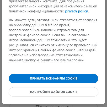
привлекательности контента. Для получения
Скуловые чувствительные волосы
дополнительной информации ознакомьтесь с нашей
Щечные чувствительные волосы
политикой конфиденциальности:
privacy policy
.
Чувствительные волосы верхней губы
Вы можете дать, отозвать или отказаться от согласия
Чувствительные волосы нижней губы
на обработку данных в любое время,
Подбородочные чувствительные волосы
воспользовавшись нашим инструментом для
настройки файлов cookie. Если вы не согласны с
Запястные чувствительные волосы
использованием данных технологий, это будет
расцениваться как отказ от имеющего правомерный
интерес хранения любых файлов cookie. Чтобы дать
согласие на использование этих технологий,
нажмите кнопку «Принять все файлы cookie».
Переводы
ПРИНЯТЬ ВСЕ ФАЙЛЫ COOKIE
Заметили ошибку?
Не стесняйтесь предложить поправку, свою версию
НАСТРОЙКИ ФАЙЛОВ COOKIE
перевода или решение по улучшению контента.