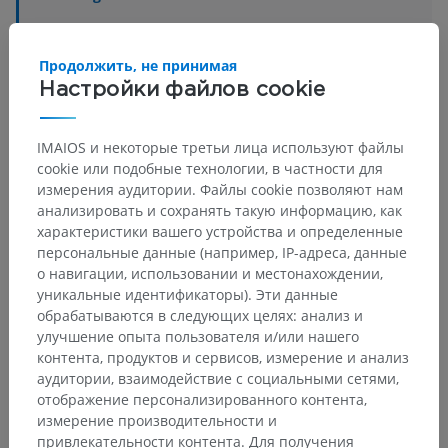
Основные структуры:
Нет анатомических терминов,
относящихся к этой части тела
Продолжить, не принимая
Настройки файлов cookie
IMAIOS и некоторые третьи лица используют файлы
Сравнительная анатомия человека
cookie или подобные технологии, в частности для
измерения аудитории. Файлы cookie позволяют нам
анализировать и сохранять такую информацию, как
Переводы
характеристики вашего устройства и определенные
персональные данные (например, IP-адреса, данные
о навигации, использовании и местонахождении,
уникальные идентификаторы). Эти данные
обрабатываются в следующих целях: анализ и
Заметили ошибку?
улучшение опыта пользователя и/или нашего
контента, продуктов и сервисов, измерение и анализ
Не стесняйтесь предложить поправку, свою версию
аудитории, взаимодействие с социальными сетями,
перевода или решение по улучшению контента.
отображение персонализированного контента,
измерение производительности и
Сообщить об ошибке
привлекательности контента. Для получения