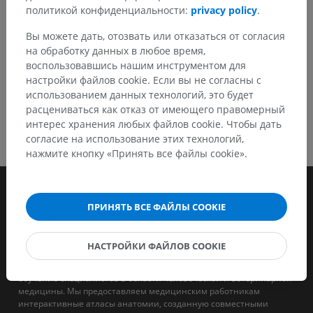
СКАЧАТЬ ПРИЛОЖЕНИЕ
политикой конфиденциальности:
privacy policy
.
Вы можете дать, отозвать или отказаться от согласия
на обработку данных в любое время,
воспользовавшись нашим инструментом для
настройки файлов cookie. Если вы не согласны с
использованием данных технологий, это будет
расцениваться как отказ от имеющего правомерный
интерес хранения любых файлов cookie. Чтобы дать
согласие на использование этих технологий,
нажмите кнопку «Принять все файлы cookie».
ПРИНЯТЬ ВСЕ ФАЙЛЫ COOKIE
НАСТРОЙКИ ФАЙЛОВ COOKIE
IMAIOS - это компания, целью которой является поддержка и
обучение специалистов в области человеческой и ветеринарной
медицины. Мы предоставляем медицинским работникам
интерактивные атласы анатомии, созданную совместными