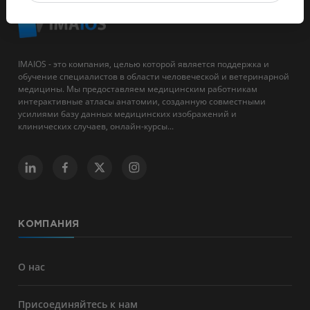
IMAIOS - это компания, целью которой является поддержка и
обучение специалистов в области человеческой и ветеринарной
медицины. Мы предоставляем медицинским работникам
интерактивные атласы анатомии, созданную совместными
усилиями базу данных медицинских изображений и
клинических случаев, онлайн-курсы...
КОМПАНИЯ
О нас
Присоединяйтесь к нам