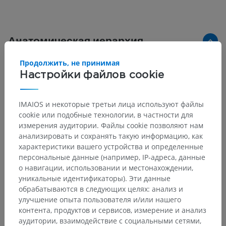
Анатомическая иерархия
Продолжить, не принимая
Настройки файлов cookie
Анатомия животных
Термины, относящиеся к конечностям
>
Solaris
IMAIOS и некоторые третьи лица используют файлы
cookie или подобные технологии, в частности для
Основные структуры:
Нет анатомических терминов,
измерения аудитории. Файлы cookie позволяют нам
относящихся к этой части тела
анализировать и сохранять такую информацию, как
характеристики вашего устройства и определенные
персональные данные (например, IP-адреса, данные
о навигации, использовании и местонахождении,
Переводы
уникальные идентификаторы). Эти данные
обрабатываются в следующих целях: анализ и
улучшение опыта пользователя и/или нашего
контента, продуктов и сервисов, измерение и анализ
аудитории, взаимодействие с социальными сетями,
Заметили ошибку?