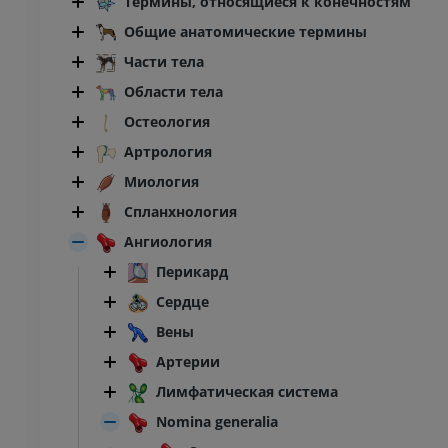
Термины, относящиеся к конечностям
Общие анатомические термины
Части тела
Области тела
Остеология
Артрология
Миология
Спланхнология
Ангиология
Перикард
Сердце
Вены
Артерии
Лимфатическая система
КРУПНЫЙ РОГАТЫЙ СКОТ
Nomina generalia
 ‒ Голова и Шея
Крупный рогатый скот -