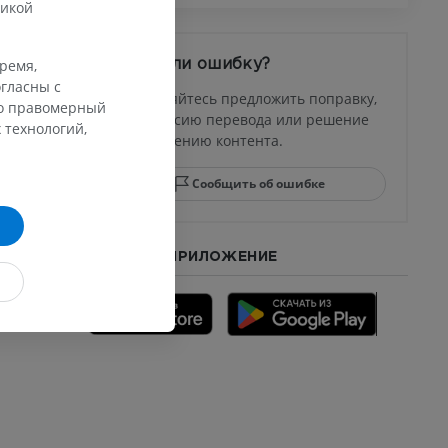
тикой
время,
Заметили ошибку?
гласны с
Не стесняйтесь предложить поправку,
го правомерный
свою версию перевода или решение
 технологий,
по улучшению контента.
Сообщить об ошибке
СКАЧАТЬ ПРИЛОЖЕНИЕ