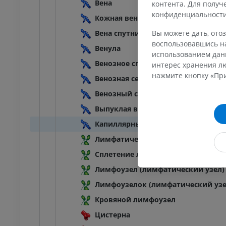
Вена
контента. Для полу
конфиденциальност
Кожная вена
Вы можете дать, отоз
Вена спутница
воспользовавшись на
Венула
использованием данн
Венозное сплетение
интерес хранения лю
нажмите кнопку «При
Венозная сеть
Венозный синус
Выпуклая вена
Капиллярный сосуд
Лимфатический сосуд
Сплетение лимфатических сосудо
Лимфоузел (лимфатический узел)
Лимфоузелок (лимфатический узе
Кровяной лимфоузел
Цистерна