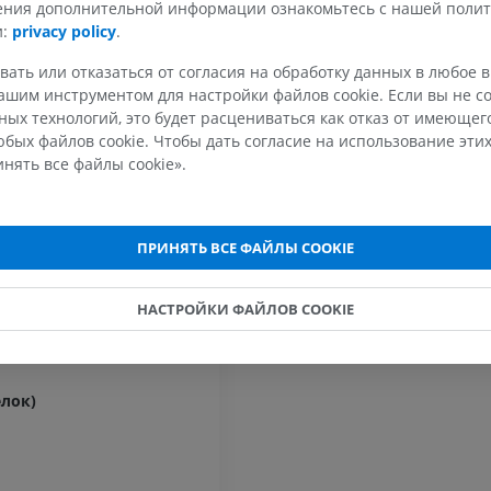
чения дополнительной информации ознакомьтесь с нашей поли
Horse - Finger and Hoof
и:
privacy policy
.
Иллюстрации
ПРЕМИУМ
вать или отказаться от согласия на обработку данных в любое 
шим инструментом для настройки файлов cookie. Если вы не со
ых технологий, это будет расцениваться как отказ от имеюще
Голова лошади
бых файлов cookie. Чтобы дать согласие на использование этих
KT
нять все файлы cookie».
ПРЕМИУМ
Лошадь — Зубы
Иллюстрации
ПРИНЯТЬ ВСЕ ФАЙЛЫ COOKIE
БЕСПЛАТНО
НАСТРОЙКИ ФАЙЛОВ COOKIE
в
лок)