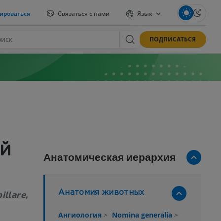
ироваться
Связаться с нами
Язык
ПОДПИСАТЬСЯ
й
Анатомическая иерархия
illare,
Анатомия животных
Ангиология
>
Nomina generalia
>