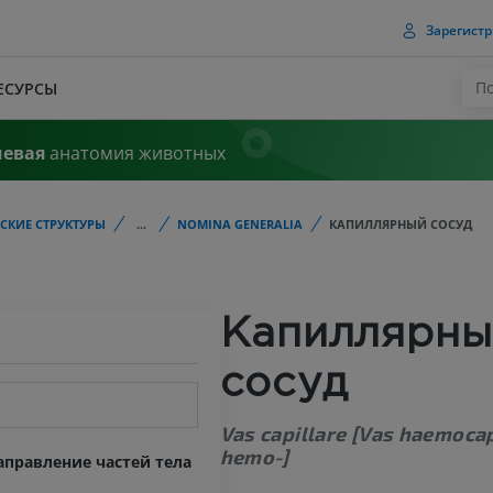
Зарегистр
ЕСУРСЫ
чевая
анатомия животных
СКИЕ СТРУКТУРЫ
...
NOMINA GENERALIA
КАПИЛЛЯРНЫЙ СОСУД
Капиллярны
сосуд
Vas capillare [Vas haemocap
hemo-]
правление частей тела