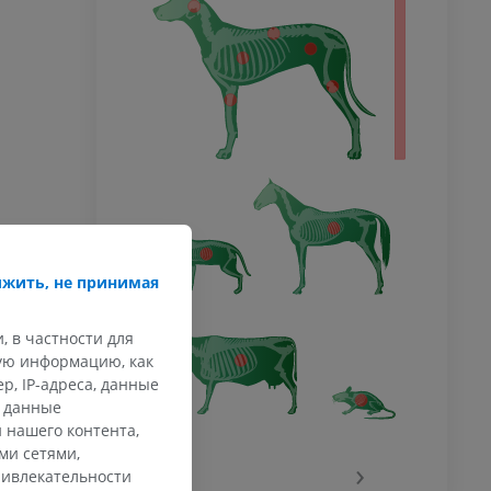
жить, не принимая
, в частности для
кую информацию, как
, IP-адреса, данные
и данные
 нашего контента,
ми сетями,
‹
›
ривлекательности