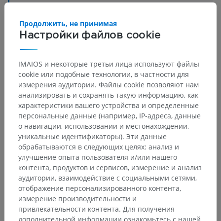
Основные структуры:
Нет анатомических терминов,
относящихся к этой части тела
Продолжить, не принимая
Настройки файлов cookie
Ветеринарная гистология
IMAIOS и некоторые третьи лица используют файлы
cookie или подобные технологии, в частности для
измерения аудитории. Файлы cookie позволяют нам
анализировать и сохранять такую информацию, как
Переводы
характеристики вашего устройства и определенные
персональные данные (например, IP-адреса, данные
о навигации, использовании и местонахождении,
уникальные идентификаторы). Эти данные
Заметили ошибку?
обрабатываются в следующих целях: анализ и
улучшение опыта пользователя и/или нашего
Не стесняйтесь предложить поправку, свою версию
контента, продуктов и сервисов, измерение и анализ
перевода или решение по улучшению контента.
аудитории, взаимодействие с социальными сетями,
отображение персонализированного контента,
Сообщить об ошибке
измерение производительности и
привлекательности контента. Для получения
дополнительной информации ознакомьтесь с нашей