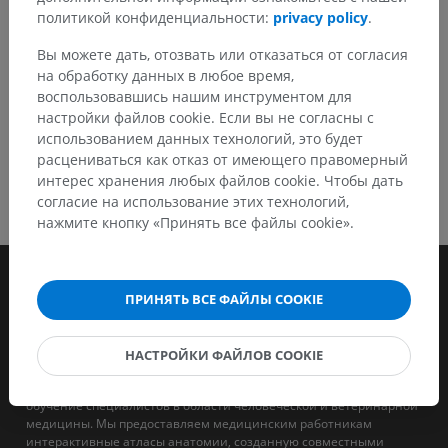
политикой конфиденциальности:
privacy policy
.
СКАЧАТЬ ПРИЛОЖЕНИЕ
Вы можете дать, отозвать или отказаться от согласия
на обработку данных в любое время,
воспользовавшись нашим инструментом для
настройки файлов cookie. Если вы не согласны с
использованием данных технологий, это будет
расцениваться как отказ от имеющего правомерный
интерес хранения любых файлов cookie. Чтобы дать
согласие на использование этих технологий,
нажмите кнопку «Принять все файлы cookie».
ПРИНЯТЬ ВСЕ ФАЙЛЫ COOKIE
НАСТРОЙКИ ФАЙЛОВ COOKIE
IMAIOS - это компания, целью которой является поддержка и
обучение специалистов в области человеческой и ветеринарной
медицины. Мы предоставляем медицинским работникам
интерактивные атласы анатомии, созданную совместными