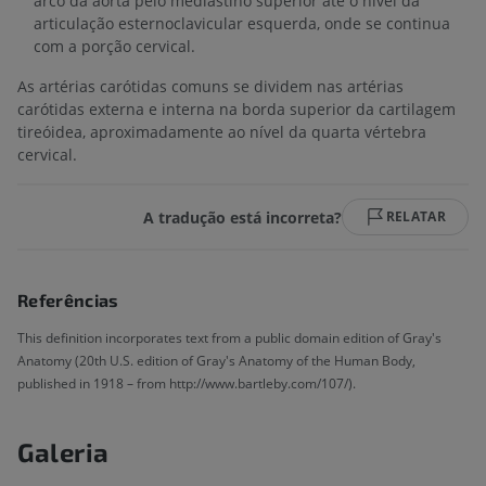
arco da aorta pelo mediastino superior até o nível da
articulação esternoclavicular esquerda, onde se continua
com a porção cervical.
As artérias carótidas comuns se dividem nas artérias
carótidas externa e interna na borda superior da cartilagem
tireóidea, aproximadamente ao nível da quarta vértebra
cervical.
A tradução está incorreta?
RELATAR
Referências
This definition incorporates text from a public domain edition of Gray's
Anatomy (20th U.S. edition of Gray's Anatomy of the Human Body,
published in 1918 – from http://www.bartleby.com/107/).
Galeria