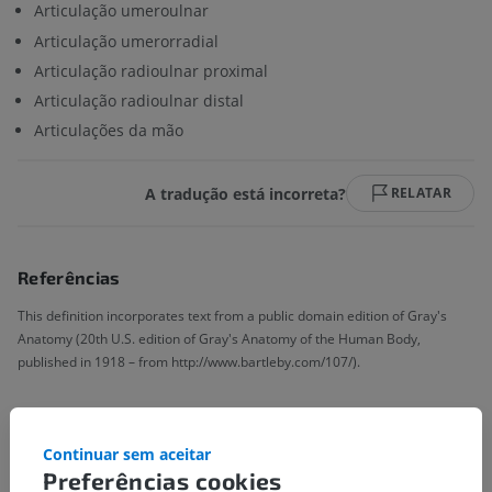
Articulação umeroulnar
Articulação umerorradial
Articulação radioulnar proximal
Articulação radioulnar distal
Articulações da mão
A tradução está incorreta?
RELATAR
Referências
This definition incorporates text from a public domain edition of Gray's
Anatomy (20th U.S. edition of Gray's Anatomy of the Human Body,
published in 1918 – from http://www.bartleby.com/107/).
Hierarquia anatômica
Continuar sem aceitar
Preferências cookies