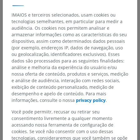
Anatomia humana 2
IMAIOS e terceiros selecionados, usam cookies ou
tecnologias semelhantes, em particular para medir a
audiência. Os cookies nos permitem analisar e
Anatomia humana 1
armazenar informações como as características do seu
Anatomia sistêmica
>
dispositivo, assim como determinados dados pessoais
Articulações; Sistema articular
>
(por exemplo, endereços IP, dados de navegação, uso
Articulações do membro superior
>
ou geolocalização, identificadores exclusivos). Esses
Articulações da parte livre do membro superior
>
dados são processados para as seguintes finalidades:
Articulações da parte livre do membro superior
análise e melhoria da experiência do usuário e/ou
nossa oferta de conteúdo, produtos e serviços, medição
Estruturas subjacentes:
e análise de audiência, interação com redes sociais,
Articulação do ombro
exibição de conteúdo personalizado, medição de
desempenho e apelo de conteúdo. Para mais
Articulação do cotovelo
informações, consulte o nossa
privacy policy
.
Articulação radioulnar distal
Você pode permiitr, recusar ou retirar seu
Articulações da mão
consentimento livremente a qualquer momento
acessando nossa ferramenta de configuração de
cookies. Se você não consentir com o uso dessas
tecnologias, consideraremos que você também se opõe