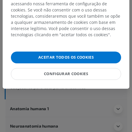
acessando nossa ferramenta de configuração de
cookies. Se você não consentir com o uso dessas
tecnologias, consideraremos que você também se opõe
Hierarquia anatômica
a qualquer armazenamento de cookies com base em
interesse legítimo. Você pode consentir o uso dessas
tecnologias clicando em "aceitar todos os cookies".
Anatomia humana 2
Corpo humano
>
Systemata integrantia
>
Órgãos dos sentidos
>
Olho
>
ACEITAR TODOS OS COOKIES
Estruturas oculares acessórias
>
Túnica conjuntiva
>
Carúncula lacrimal
CONFIGURAR COOKIES
Estruturas subjacentes:
Não há nenhuma estrutura
subjacente para esta parte anatômica
Anatomia humana 1
Neuroanatomia humana