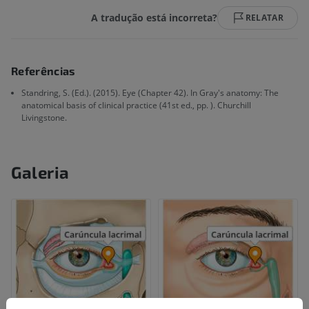
A tradução está incorreta?
RELATAR
Referências
Standring, S. (Ed.). (2015). Eye (Chapter 42). In Gray's anatomy: The
anatomical basis of clinical practice (41st ed., pp. ). Churchill
Livingstone.
Galeria