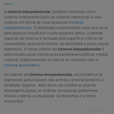
A
cisterna interpeduncular
, também conhecida como
cisterna interpeduncularis ou cisterna intercrural, é uma
cisterna em forma de cone localizada na
fossa
interpeduncular
. É delimitada anteriormente pela sela turca,
pelo pedículo hipofisário e pelo quiasma óptico. A parede
superior da cisterna é formada pela superfície inferior do
mesencéfalo, pela parte inferior do diencéfalo e pelos corpos
mamilares. O limite inferior da
cisterna interpeduncular
é
determinado pelas membranas pontomesencefálicas medial
e lateral. Superiormente, a cisterna se comunica com a
cisterna quiasmática
.
No interior da
cisterna interpeduncular
, encontram-se os
segmentos pedunculares das artérias cerebral posterior e
cerebelar superior. Além disso, ela contém as artérias
talamogeniculadas, as artérias coroidianas posteriores
medial e lateral, a veia basilar de Rosenthal e o nervo
oculomotor.