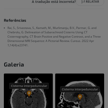
A tradução está incorreta?
RELATAR
Referências
Rai, S., Srivastava, S., Kamath, M., Murlimanju, B.V., Parmar, G. and
Chebrolu, G. Delineation of Subarachnoid Cisterns Using CT
Cisternography, CT Brain Positive and Negative Contrast, and a Three
Dimensional MRI Sequence: A Pictorial Review. Cureus. 2022 Apr
1;14(4):e23741.
Galeria