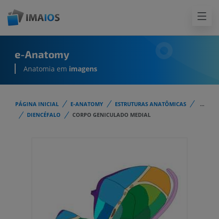
e-Anatomy
Anatomia em
imagens
PÁGINA INICIAL
E-ANATOMY
ESTRUTURAS ANATÔMICAS
...
DIENCÉFALO
CORPO GENICULADO MEDIAL