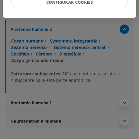
CONFIGURAR COOKIES
Hierarquia anatômica
Anatomia humana 2
Corpo humano
>
Systemata integrantia
>
Sistema nervoso
>
Sistema nervoso central
>
Encéfalo
>
Cérebro
>
Diencéfalo
>
Corpo geniculado medial
Estruturas subjacentes:
Não há nenhuma estrutura
subjacente para esta parte anatômica
Anatomia humana 1
Neuroanatomia humana