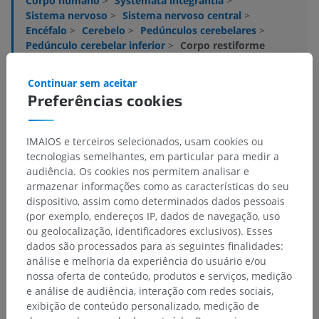
Corpo humano
>
Systemata integrantia
>
Sistema nervoso
>
Sistema nervoso central
>
Encéfalo
>
Cerebelo
>
Pedúnculos cerebelares
>
Pedúnculo cerebelar inferior
>
Corpo restiforme
Estruturas subjacentes:
Continuar sem aceitar
Fibras cuneocerebelares
Preferências cookies
Trato olivocerebelar
IMAIOS e terceiros selecionados, usam cookies ou
tecnologias semelhantes, em particular para medir a
Anatomia humana 1
audiência. Os cookies nos permitem analisar e
armazenar informações como as características do seu
dispositivo, assim como determinados dados pessoais
(por exemplo, endereços IP, dados de navegação, uso
Traduções
ou geolocalização, identificadores exclusivos). Esses
dados são processados para as seguintes finalidades:
análise e melhoria da experiência do usuário e/ou
nossa oferta de conteúdo, produtos e serviços, medição
e análise de audiência, interação com redes sociais,
Encontrou um erro?
exibição de conteúdo personalizado, medição de