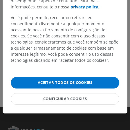
Não hesite em nos sugerir uma correção, tradução ou
desempenho e apelo de conteúdo. Para mais
melhora de conteúdo.
informações, consulte o nossa
privacy policy
.
Você pode permiitr, recusar ou retirar seu
Relatar um problema
consentimento livremente a qualquer momento
acessando nossa ferramenta de configuração de
cookies. Se você não consentir com o uso dessas
BAIXE O APLICATIVO
tecnologias, consideraremos que você também se opõe
a qualquer armazenamento de cookies com base em
interesse legítimo. Você pode consentir o uso dessas
tecnologias clicando em "aceitar todos os cookies".
ACEITAR TODOS OS COOKIES
CONFIGURAR COOKIES