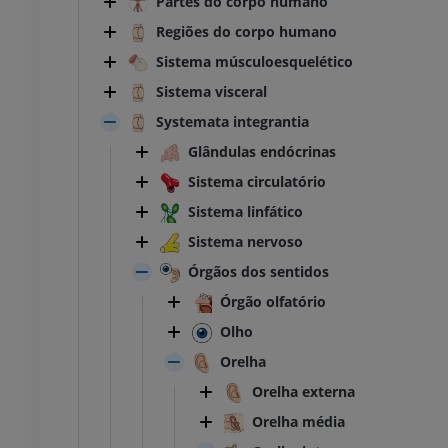
Partes do corpo humano
Regiões do corpo humano
Sistema músculoesquelético
Sistema visceral
Systemata integrantia
Glândulas endócrinas
Sistema circulatório
Sistema linfático
Sistema nervoso
Órgãos dos sentidos
Órgão olfatório
Olho
Orelha
Orelha externa
Orelha média