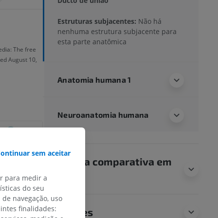
Ducto de união
Estruturas subjacentes:
Não há
nenhuma estrutura subjacente para
esta parte anatômica
edia: The free
ved August 10,
Anatomia humana 1
Neuroanatomia humana
ontinuar sem aceitar
Anatomia comparativa em
animais
ar para medir a
sticas do seu
s de navegação, uso
intes finalidades:
Traduções