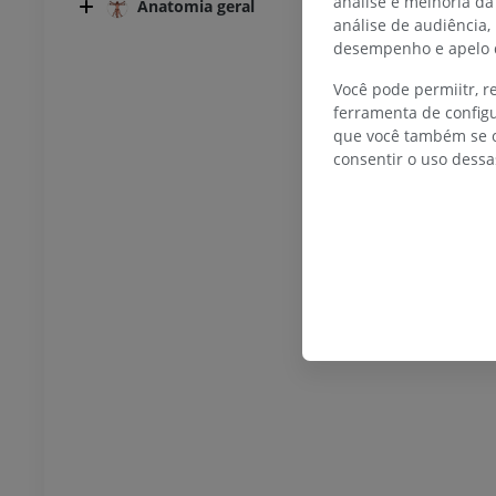
análise e melhoria da
Anatomia geral
análise de audiência,
desempenho e apelo d
Você pode permiitr, 
TARSO-PÉ
ferramenta de configu
que você também se o
joelho
IRM do tornozelo
consentir o uso dessa
IRM
UM
PREMIUM
afia do joelho
Antepé IRM
afia CT
IRM
UM
PREMIUM
 membro inferior
IRM do membro inferior
IRM
UM
PREMIUM
rafias do membro
Radiografias do membro
r
inferior