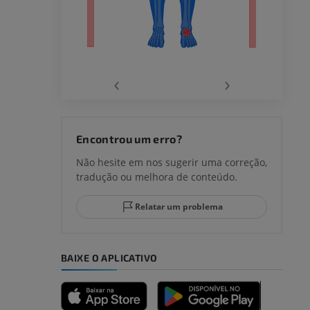
‹
›
joelho
Encontrou um erro?
Não hesite em nos sugerir uma correção,
tradução ou melhora de conteúdo.
lo e do
Relatar um problema
BAIXE O APLICATIVO