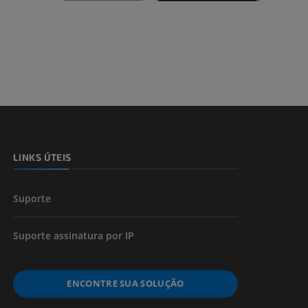
dade inferior
 e ossos)
LINKS ÚTEIS
 dos membros
Suporte
Suporte assinatura por IP
ENCONTRE SUA SOLUÇÃO