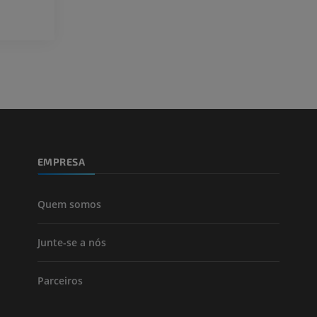
Visible Human Project
Fotografia
CTA da extremi
TC
PREMIUM
PREMIUM
Perna (artérias
TC
GRÁTIS
EMPRESA
Arteriografia
inferiores
Angiografia
Quem somos
GRÁTIS
Junte-se a nós
Parceiros