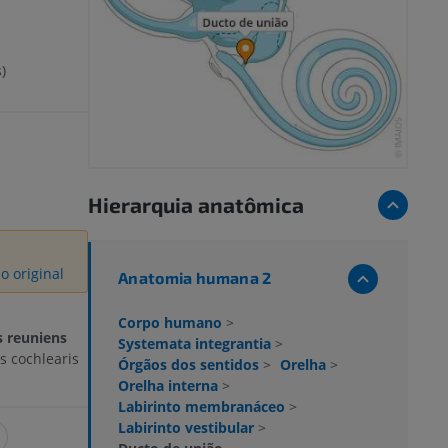
)
Hierarquia anatômica
o original
Anatomia humana 2
Corpo humano
>
 reuniens
Systemata integrantia
>
s cochlearis
Órgãos dos sentidos
>
Orelha
>
Orelha interna
>
Labirinto membranáceo
>
Labirinto vestibular
>