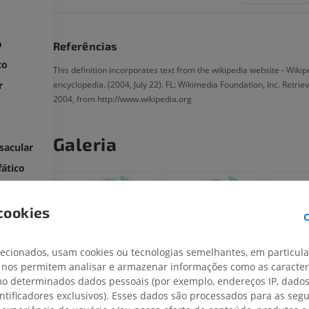
o
Referências
co
This definition incorporates text from the wikipedia website - Wikip
encyclopedia. (2004, July 22). FL: Wikimedia Foundation, Inc. Retrie
r
2004, from http://www.wikipedia.org
Galeria
sacular
fático
tico
o
cookies
C
rculares
lecionados, usam cookies ou tecnologias semelhantes, em particul
 nos permitem analisar e armazenar informações como as caracterí
omo determinados dados pessoais (por exemplo, endereços IP, dado
entificadores exclusivos). Esses dados são processados para as segu