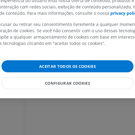
 experiência do usuário e/ou nossa oferta de conteúdo, produtos e
 interação com redes sociais, exibição de conteúdo personalizado,
e conteúdo. Para mais informações, consulte o nossa
privacy poli
recusar ou retirar seu consentimento livremente a qualquer mome
MEMBRO SUPERIOR
MEMBRO INFERIOR
ração de cookies. Se você não consentir com o uso dessas tecnolo
põe a qualquer armazenamento de cookies com base em interesse
IRM do membro superior
Membro inferi
s tecnologias clicando em "aceitar todos os cookies".
IRM
Ilustrações
PREMIUM
PREMIUM
ACEITAR TODOS OS COOKIES
IRM do ombro
Radiografias 
IRM
inferior
Radiografias
PREMIUM
CONFIGURAR COOKIES
GRÁTIS
IRM do carpo
IRM
IRM do membro
IRM
PREMIUM
PREMIUM
IRM do cotovelo
IRM
Ressonância m