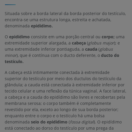
Situada sobre a borda lateral da borda posterior do testículo,
encontra-se uma estrutura longa, estreita e achatada,
denominada
epidídimo.
O
epidídimo
consiste em uma porção central ou
corpo;
uma
extremidade superior alargada, a
cabeça
(
globus major
); e
uma extremidade inferior pontiaguda, a
cauda
(
globus
minor
), que é contínua com o ducto deferente, o
ducto do
testículo.
A cabeça está intimamente conectada à extremidade
superior do testículo por meio dos ductulos do testículo da
glândula; a cauda está conectada à extremidade inferior por
tecido celular e uma reflexão da túnica vaginal. A face lateral,
a cabeça e a cauda do epidídimo são livres e recobertas pela
membrana serosa; o corpo também é completamente
revestido por ela, exceto ao longo de sua borda posterior;
enquanto entre o corpo e o testículo há uma bolsa
denominada
seio do epidídimo
(
fossa digital
). O epidídimo
está conectado ao dorso do testículo por uma prega da