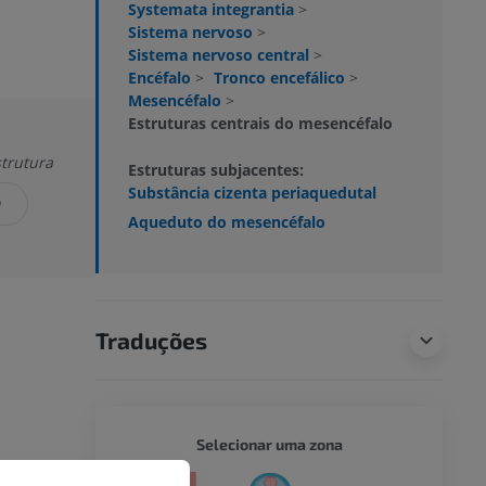
Systemata integrantia
>
Sistema nervoso
>
Sistema nervoso central
>
Encéfalo
>
Tronco encefálico
>
Mesencéfalo
>
Estruturas centrais do mesencéfalo
strutura
Estruturas subjacentes:
Substância cizenta periaquedutal
O
Aqueduto do mesencéfalo
Traduções
CORPO 
Selecionar uma zona