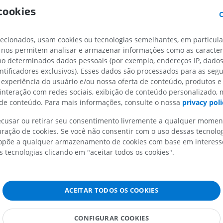
IRM do membro superior
Membro inferi
cookies
IRM
Ilustrações
C
PREMIUM
PREMIUM
lecionados, usam cookies ou tecnologias semelhantes, em particul
 nos permitem analisar e armazenar informações como as caracterí
IRM do ombro
Radiografias 
IRM
inferior
omo determinados dados pessoais (por exemplo, endereços IP, dado
 cranianos
Radiografias
entificadores exclusivos). Esses dados são processados para as segu
PREMIUM
do tronco encefálico
 experiência do usuário e/ou nossa oferta de conteúdo, produtos e
GRÁTIS
 interação com redes sociais, exibição de conteúdo personalizado,
IRM do carpo
e conteúdo. Para mais informações, consulte o nossa
privacy poli
duncular
IRM
IRM do membro
IRM
PREMIUM
recusar ou retirar seu consentimento livremente a qualquer mome
rfurada posterior
PREMIUM
ração de cookies. Se você não consentir com o uso dessas tecnolo
do mesencéfalo
põe a qualquer armazenamento de cookies com base em interesse
IRM do cotovelo
ebral
s tecnologias clicando em "aceitar todos os cookies".
IRM
Ressonância m
quadril
ntrais do mesencéfalo
PREMIUM
IRM
céfalo
PREMIUM
ACEITAR TODOS OS COOKIES
IRM da mão
IRM
IRM do joelho
PREMIUM
CONFIGURAR COOKIES
IRM