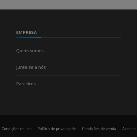
Perna (artérias
TC
GRÁTIS
EMPRESA
Arteriografia
inferiores
Angiografia
Quem somos
GRÁTIS
Junte-se a nós
Parceiros
Condições de uso
Política de privacidade
Condições de venda
Acessibi