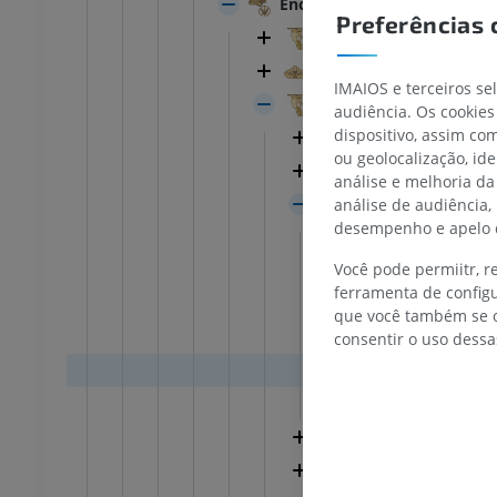
Encéfalo
joelho
IRM do tornozelo
Preferências 
IRM
Cérebro
UM
PREMIUM
Cerebelo
IMAIOS e terceiros se
Tronco encefálico
audiência. Os cookies
afia do joelho
Antepé IRM
afia CT
IRM
dispositivo, assim c
Núcleo dos nervos
ou geolocalização, id
UM
PREMIUM
Substância branca 
análise e melhoria da
Mesencéfalo
análise de audiência,
 membro inferior
IRM do membro inferior
desempenho e apelo d
Fossa interpe
IRM
UM
PREMIUM
Você pode permiitr, 
Substância pe
ferramenta de configu
Sulco lateral 
que você também se o
rafias do membro
Radiografias do membro
Pedúnculo cer
consentir o uso dessa
r
inferior
rafias
Radiografias
Estruturas ce
S
GRÁTIS
Teto do mesen
Ponte
 inferior
Membro inferior
ções
Ilustrações
Quarto ventrículo
UM
PREMIUM