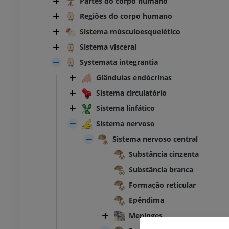
Partes do corpo humano
Regiões do corpo humano
Sistema músculoesquelético
Sistema visceral
Systemata integrantia
Glândulas endócrinas
Sistema circulatório
Sistema linfático
Sistema nervoso
Sistema nervoso central
Substância cinzenta
Substância branca
Formação reticular
Epêndima
TARSO-PÉ
Meninges