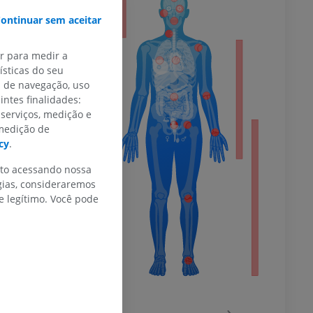
or
ontinuar sem aceitar
ar para medir a
sticas do seu
do membro
s de navegação, uso
intes finalidades:
 serviços, medição e
 medição de
cy
.
 inferior
nto acessando nossa
gias, consideraremos
 legítimo. Você pode
agnética do
‹
›