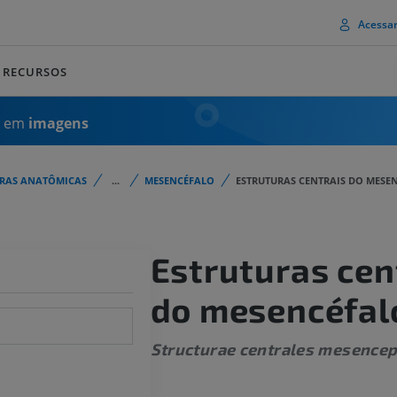
Acessa
RECURSOS
a em
imagens
URAS ANATÔMICAS
...
MESENCÉFALO
ESTRUTURAS CENTRAIS DO MESE
Estruturas cen
do mesencéfal
Structurae centrales mesencep