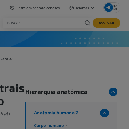
r
Entre em contato conosco
Idiomas
ASSINAR
NCÉFALO
trais
Hierarquia anatômica
o
Anatomia humana 2
hali
Corpo humano
>