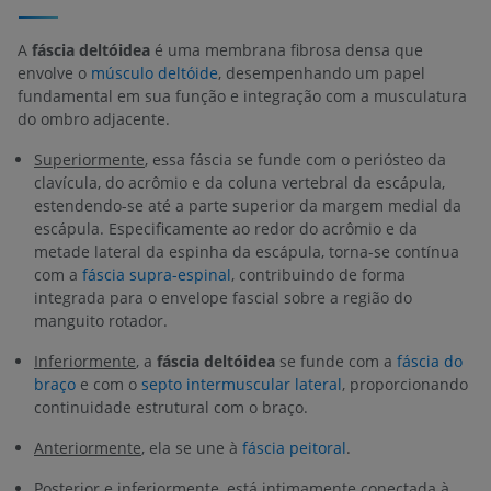
A
fáscia deltóidea
é uma membrana fibrosa densa que
envolve o
músculo deltóide
, desempenhando um papel
fundamental em sua função e integração com a musculatura
do ombro adjacente.
Superiormente
, essa fáscia se funde com o periósteo da
clavícula, do acrômio e da coluna vertebral da escápula,
estendendo-se até a parte superior da margem medial da
escápula. Especificamente ao redor do acrômio e da
metade lateral da espinha da escápula, torna-se contínua
com a
fáscia supra-espinal
, contribuindo de forma
integrada para o envelope fascial sobre a região do
manguito rotador.
Inferiormente
, a
fáscia deltóidea
se funde com a
fáscia do
braço
e com o
septo intermuscular lateral
, proporcionando
continuidade estrutural com o braço.
Anteriormente
, ela se une à
fáscia peitoral
.
Posterior e inferiormente
, está intimamente conectada à