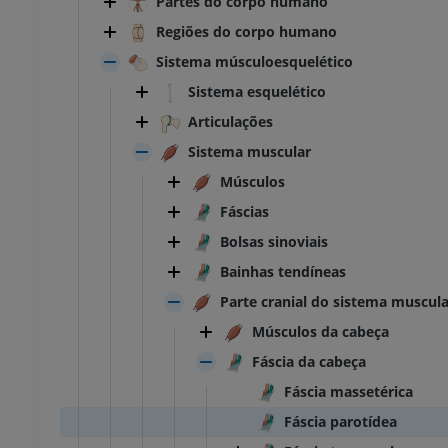
Partes do corpo humano
Regiões do corpo humano
Sistema músculoesquelético
Sistema esquelético
Articulações
Sistema muscular
Músculos
Fáscias
Bolsas sinoviais
Bainhas tendíneas
Parte cranial do sistema muscula
Músculos da cabeça
Fáscia da cabeça
Fáscia massetérica
Fáscia parotídea