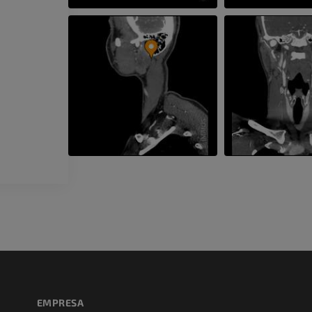
Perna (artérias
TC
GRÁTIS
Arteriografia
inferiores
Angiografia
GRÁTIS
EMPRESA