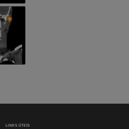
 e ossos)
 dos membros
LINKS ÚTEIS