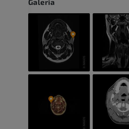
Galeria
IRM
PREMIUM
Radiografias do membro
superior
Radiografias
Artrografia do 
Artrografia CT
PREMIUM
PREMIUM
Membro superior
Ilustrações
IRM do torneze
retropé
PREMIUM
IRM
PREMIUM
Arteriografia do membro
superior
Angiografia
Antepé IRM
IRM
GRÁTIS
PREMIUM
Visible Human Project
Fotografia
CTA da extremi
TC
PREMIUM
PREMIUM