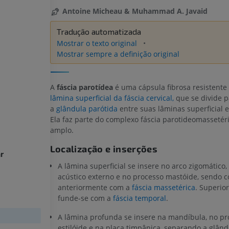
Antoine Micheau & Muhammad A. Javaid
Tradução automatizada
Mostrar o texto original
Mostrar sempre a definição original
A
fáscia parotídea
é uma cápsula fibrosa resistente
lâmina superficial da fáscia cervical,
que se divide p
a
glândula parótida
entre suas lâminas superficial 
Ela faz parte do complexo fáscia parotideomassetér
amplo.
Localização e inserções
r
A lâmina superficial se insere no arco zigomático
acústico externo e no processo mastóide, sendo c
anteriormente com a
fáscia massetérica
. Superio
funde-se com a
fáscia temporal
.
A lâmina profunda se insere na mandíbula, no pr
estilóide e na placa timpânica, separando a glând