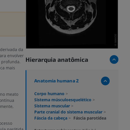
 derivada da
ara envolver
Hierarquia anatômica
e profunda.
ica mais
Anatomia humana 2
Corpo humano
>
, no meato
Sistema músculoesquelético
>
ontínua
Sistema muscular
>
rmente,
Parte cranial do sistema muscular
>
Fáscia da cabeça
>
Fáscia parotídea
ocesso
ula parótida