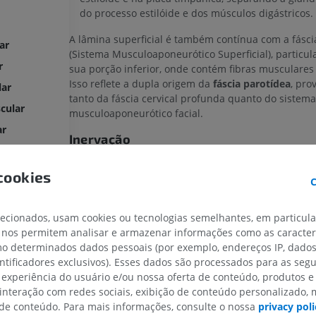
do processo estilóide e dos músculos digástricos.
A lâmina superficial é também contínua com a fásc
ar
(Sistema Musculoaponeurótico Superficial), particu
r
sua porção inferior, onde contém fibras musculare
Isso reflete a dupla origem da
fáscia parotídea
, pro
lar
tanto da fáscia cervical profunda quanto do sistema
cular
musculoaponeurótico facial.
ar
Inervação
superiores
A
fáscia parotídea
recebe inervação sensitiva por r
erior
cookies
nervo auricular magno
(C2, C3) — um ramo do plexo 
C
Contribuições sensitivas menores adicionais podem
provenientes do
nervo auriculotemporal
(ramo da di
lecionados, usam cookies ou tecnologias semelhantes, em particul
mandibular do nervo trigêmeo, NC V3), especialmen
 nos permitem analisar e armazenar informações como as caracterí
ínfero-anterior. Este último constitui a principal ine
omo determinados dados pessoais (por exemplo, endereços IP, dado
sensitiva visceral da cápsula da parótida.
entificadores exclusivos). Esses dados são processados para as segu
Importância funcional e clínica
 experiência do usuário e/ou nossa oferta de conteúdo, produtos e
 interação com redes sociais, exibição de conteúdo personalizado,
MEMBRO SUPERIOR
MEMBRO INFERIOR
A
fáscia parotídea
estabiliza a glândula parótida, li
e conteúdo. Para mais informações, consulte o nossa
privacy poli
expansão durante processos inflamatórios (causand