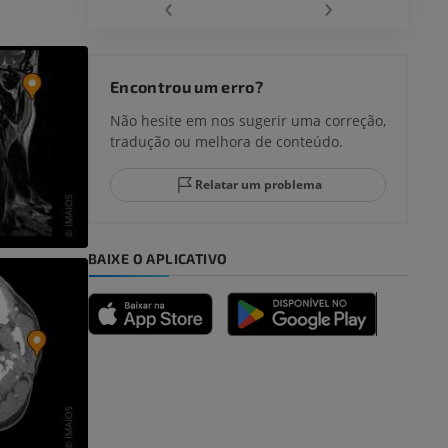
‹
›
joelho
Encontrou um erro?
Não hesite em nos sugerir uma correção,
tradução ou melhora de conteúdo.
lo e do
Relatar um problema
BAIXE O APLICATIVO
dade inferior