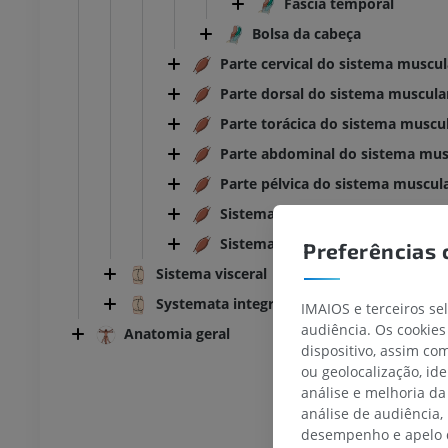
Fáscia temporal
Bolsa da cabeça
Parte cervical do sistema muscul
Parte dorsal do sistema muscula
Parte torácica do sistema muscu
Parte abdominal do sistema mus
Parte pélvica do sistema muscul
Sistema muscular dos membros 
Sistema muscular do membro inf
Preferências 
Sistema visceral
Systemata integrantia
IMAIOS e terceiros se
audiência. Os cookies
Anatomia geral
dispositivo, assim c
ou geolocalização, id
análise e melhoria da
análise de audiência,
TARSO-PÉ
desempenho e apelo d