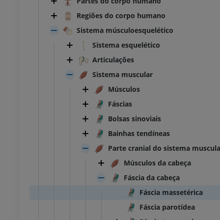
Partes do corpo humano
Regiões do corpo humano
Sistema músculoesquelético
Sistema esquelético
Articulações
Sistema muscular
Músculos
Fáscias
Bolsas sinoviais
Bainhas tendíneas
Parte cranial do sistema muscula
Músculos da cabeça
Fáscia da cabeça
Fáscia massetérica
Fáscia parotídea