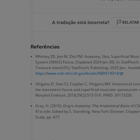
Perna (artérias
TC
A tradução está incorreta?
RELATAR
GRÁTIS
Arteriografia
Referências
inferiores
Angiografia
Whitney ZB, Jain M, Zito PM. Anatomy, Skin, Superficial Mus
System (SMAS) Fascia. [Updated 2024 Jan 30]. In: StatPearls [
GRÁTIS
Treasure Island (FL): StatPearls Publishing; 2025 Jan-. Availa
https://www.ncbi.nlm.nih.gov/books/NBK519014/
Hînganu D, Stan CI, Ciupilan C, Hînganu MV. Anatomical con
the masseteric fascia and superficial muscular aponeurotic 
Morphol Embryol. 2018;59(2):513-516. PMID: 30173256.
Gray, H. (2016)
Gray’s Anatomy: The Anatomical Basis of Clin
41st edn. Edited by S. Standring. New York: Elsevier. Chapte
Scalp, pp. 477.