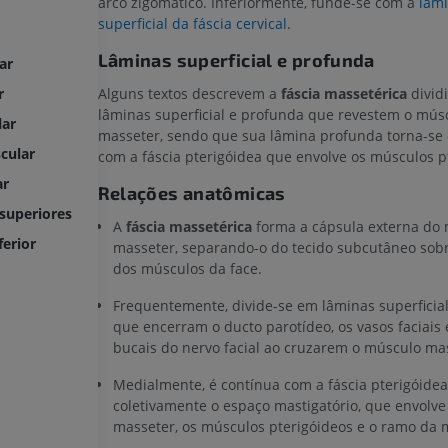
arco zigomático. Inferiormente, funde-se com a
lâm
superficial da fáscia cervical
.
Lâminas superficial e profunda
ar
Alguns textos descrevem a
fáscia massetérica
divid
r
lâminas superficial e profunda que revestem o mús
lar
masseter, sendo que sua lâmina profunda torna-se
cular
com a fáscia pterigóidea que envolve os músculos p
ar
Relações anatômicas
superiores
A
fáscia massetérica
forma a cápsula externa do
erior
masseter, separando-o do tecido subcutâneo sobr
dos músculos da face.
Frequentemente, divide-se em lâminas superficial
que encerram o ducto parotídeo, os vasos faciais
bucais do nervo facial ao cruzarem o músculo ma
Medialmente, é contínua com a fáscia pterigóide
coletivamente o espaço mastigatório, que envolv
masseter, os músculos pterigóideos e o ramo da 
MEMBRO SUPERIOR
MEMBRO INFERIOR