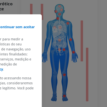
rótico
ce
or
stema
ma na região
revestimento
ontinuar sem aceitar
do membro
e à
para os
ar para medir a
 com as
sticas do seu
 uma rede
s de navegação, uso
facial
intes finalidades:
úsculos da
 inferior
 serviços, medição e
 medição de
cy
.
nto acessando nossa
a região
agnética do
gias, consideraremos
uturas
 legítimo. Você pode
titui um
lastia
definição do
es faciais