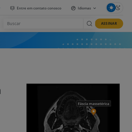
r
Entre em contato conosco
Idiomas
ASSINAR
a