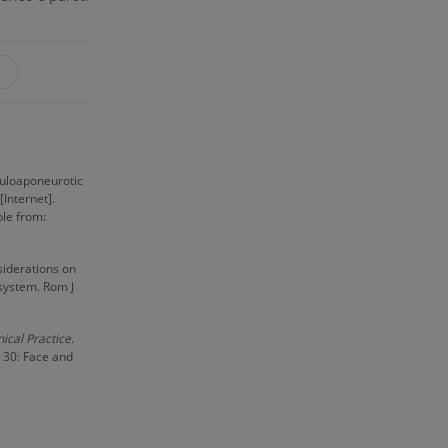
 e ossos)
 dos membros
culoaponeurotic
Internet].
ble from:
siderations on
system. Rom J
ical Practice
.
r 30: Face and