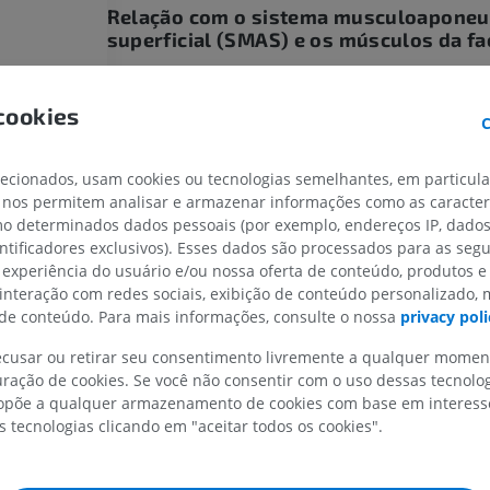
Relação com o sistema musculoaponeu
superficial (SMAS) e os músculos da fa
IRM do membro superior
Membro inferi
IRM
Ilustrações
A
fáscia massetérica
situa-se profundamente ao si
PREMIUM
PREMIUM
musculoaponeurótico superficial (SMAS) e ao platis
cookies
parotídeo-massetérica. Ela fornece a superfície de 
C
IRM do ombro
Radiografias 
profundo do SMAS, ancorando-o ao arco zigomático 
IRM
inferior
mandíbula, e atua como um plano de deslizamento 
lecionados, usam cookies ou tecnologias semelhantes, em particul
Radiografias
movimentos da face. Por meio de sua continuidade
PREMIUM
 nos permitem analisar e armazenar informações como as caracterí
GRÁTIS
fáscias parotídea, temporal, bucal e cervical, forma
omo determinados dados pessoais (por exemplo, endereços IP, dado
fascial contínua que une os músculos da expressão 
IRM do carpo
entificadores exclusivos). Esses dados são processados para as segu
(platisma, músculo bucinador e zigomáticos) aos m
IRM
IRM do membro
 experiência do usuário e/ou nossa oferta de conteúdo, produtos e
mastigação (músculo masseter e pterigóideos).
IRM
 interação com redes sociais, exibição de conteúdo personalizado,
PREMIUM
PREMIUM
e conteúdo. Para mais informações, consulte o nossa
privacy poli
Importância funcional e clínica
IRM do cotovelo
recusar ou retirar seu consentimento livremente a qualquer mome
A
fáscia massetérica
sustenta e compartimentaliza 
IRM
Ressonância m
ração de cookies. Se você não consentir com o uso dessas tecnolo
parotídeo-massetérica, fornece passagem para estr
quadril
PREMIUM
põe a qualquer armazenamento de cookies com base em interesse
neurovasculares e mantém o contorno da face. Cons
IRM
s tecnologias clicando em "aceitar todos os cookies".
plano cirúrgico fundamental nas cirurgias de ritidop
PREMIUM
(SMAS) e parotidectomia, além de contribuir para a 
IRM da mão
IRM
espaço mastigatório, um sítio potencial para infecçõ