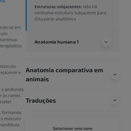
ina
Estruturas subjacentes:
Não há
nenhuma estrutura subjacente para
esta parte anatômica
indo-se em
culo
 contínua
Anatomia humana 1
terigóideos.
 músculo
Anatomia comparativa em
ejacente e
animais
 e profunda,
 e os ramos
Traduções
sseter.
a, formando
e o músculo
mandíbula.
CORPO 
Selecionar uma zona