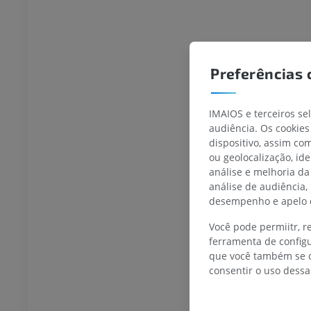
joelho
IRM do tornozelo
IRM
UM
PREMIUM
Preferências 
afia do joelho
Antepé IRM
afia CT
IRM
IMAIOS e terceiros se
UM
PREMIUM
audiência. Os cookies
dispositivo, assim c
 membro inferior
IRM do membro inferior
ou geolocalização, id
IRM
análise e melhoria da
análise de audiência,
UM
PREMIUM
desempenho e apelo d
rafias do membro
Radiografias do membro
Você pode permiitr, 
r
inferior
ferramenta de configu
rafias
Radiografias
que você também se o
S
GRÁTIS
consentir o uso dessa
 inferior
Membro inferior