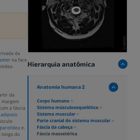
rivada da
seter
na face
Hierarquia anatômica
otídea-
Anatomia humana 2
rtir da
Corpo humano
>
 a margem
Sistema músculoesquelético
>
com a fáscia
Sistema muscular
>
 adiposo
Parte cranial do sistema muscular
>
úsculo
Fáscia da cabeça
>
 parotídea
e,
Fáscia massetérica
 longo do