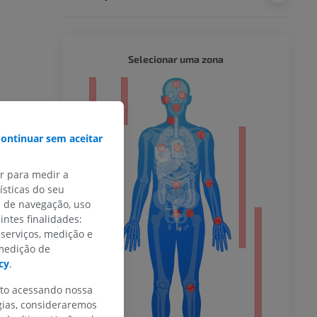
CORPO 
Selecionar uma zona
or
ontinuar sem aceitar
do membro
ar para medir a
sticas do seu
s de navegação, uso
intes finalidades:
 serviços, medição e
 inferior
 medição de
cy
.
nto acessando nossa
gias, consideraremos
agnética do