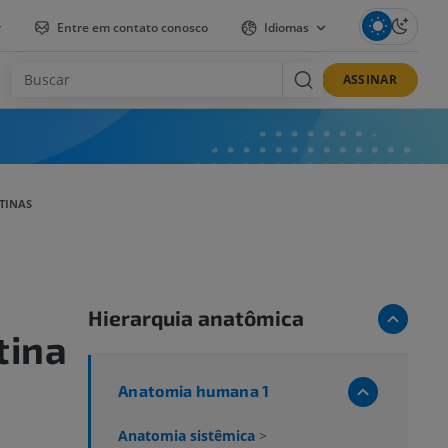
r
Entre em contato conosco
Idiomas
ASSINAR
TINAS
Hierarquia anatômica
tina
Anatomia humana 1
Anatomia sistêmica
>