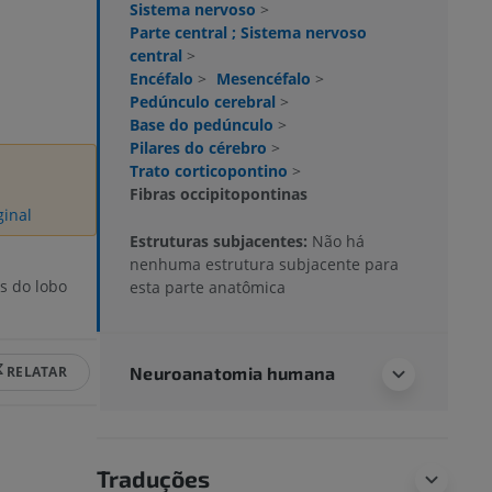
Sistema nervoso
>
Parte central ; Sistema nervoso
central
>
Encéfalo
>
Mesencéfalo
>
Pedúnculo cerebral
>
Base do pedúnculo
>
Pilares do cérebro
>
Trato corticopontino
>
Fibras occipitopontinas
ginal
Estruturas subjacentes:
Não há
nenhuma estrutura subjacente para
s do lobo
esta parte anatômica
RELATAR
Neuroanatomia humana
Traduções