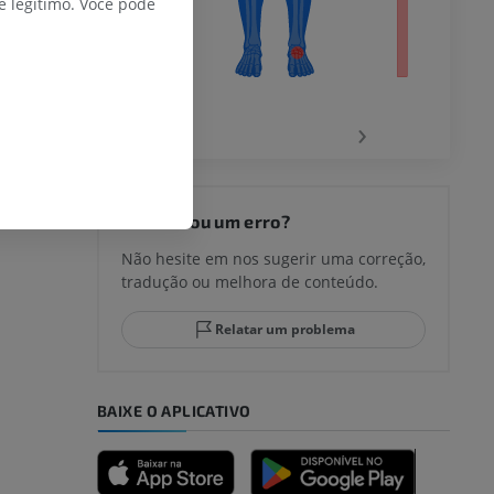
 legítimo. Você pode
‹
›
joelho
Encontrou um erro?
Não hesite em nos sugerir uma correção,
tradução ou melhora de conteúdo.
lo e do
Relatar um problema
BAIXE O APLICATIVO