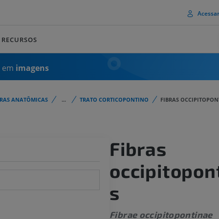
Acessa
RECURSOS
a em
imagens
URAS ANATÔMICAS
...
TRATO CORTICOPONTINO
FIBRAS OCCIPITOPON
Fibras
occipitopon
s
Fibrae occipitopontinae