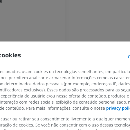
al
MEMBRO SUPERIOR
MEMBRO INFERIOR
IRM do membro superior
Membro inferi
IRM
Ilustrações
PREMIUM
PREMIUM
cookies
C
IRM do ombro
Radiografias 
IRM
inferior
lecionados, usam cookies ou tecnologias semelhantes, em particul
Radiografias
 nos permitem analisar e armazenar informações como as caracterí
PREMIUM
GRÁTIS
omo determinados dados pessoais (por exemplo, endereços IP, dado
entificadores exclusivos). Esses dados são processados para as segu
IRM do carpo
 experiência do usuário e/ou nossa oferta de conteúdo, produtos e
IRM
IRM do membro
 interação com redes sociais, exibição de conteúdo personalizado,
IRM
PREMIUM
e conteúdo. Para mais informações, consulte o nossa
privacy poli
PREMIUM
osterior
recusar ou retirar seu consentimento livremente a qualquer mome
IRM do cotovelo
otor
ração de cookies. Se você não consentir com o uso dessas tecnolo
IRM
Ressonância m