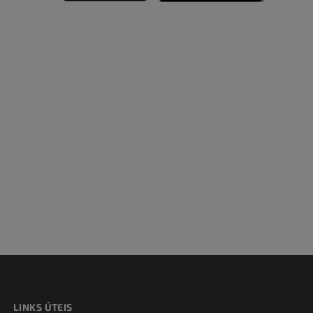
dade inferior
 e ossos)
 dos membros
LINKS ÚTEIS