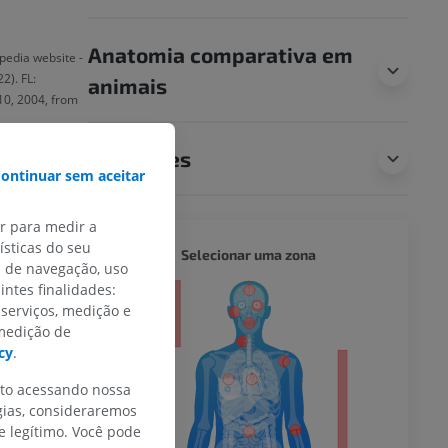
Anatomia comparativa em
ipedia website -
2). FL:
animais
10, 2004, from
Traduções
ontinuar sem aceitar
ar para medir a
sticas do seu
CORPO 
Selecionar uma zona
s de navegação, uso
intes finalidades:
or
 serviços, medição e
 medição de
cy
.
nto acessando nossa
do membro
gias, consideraremos
 legítimo. Você pode