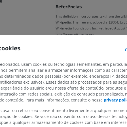
al
Referências
This definition incorporates text from the wik
Wikipedia: The free encyclopedia. (2004, July 2
Wikimedia Foundation, Inc. Retrieved August 
http://www.wikipedia.org
cookies
C
lecionados, usam cookies ou tecnologias semelhantes, em particul
 nos permitem analisar e armazenar informações como as caracterí
MEMBRO SUPERIOR
MEMBRO INFERIOR
omo determinados dados pessoais (por exemplo, endereços IP, dado
entificadores exclusivos). Esses dados são processados para as segu
IRM do membro superior
Membro inferi
 experiência do usuário e/ou nossa oferta de conteúdo, produtos e
IRM
Ilustrações
 interação com redes sociais, exibição de conteúdo personalizado,
PREMIUM
PREMIUM
e conteúdo. Para mais informações, consulte o nossa
privacy poli
recusar ou retirar seu consentimento livremente a qualquer mome
osterior
IRM do ombro
Radiografias 
ração de cookies. Se você não consentir com o uso dessas tecnolo
IRM
inferior
otor
põe a qualquer armazenamento de cookies com base em interesse
Radiografias
PREMIUM