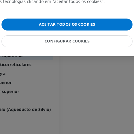
s tecnologias clicando em "aceitar todos os cookies".
GRÁTIS
esencéfalo
IRM do carpo
IRM
IRM do membro
ncéfalo
IRM
ACEITAR TODOS OS COOKIES
PREMIUM
PREMIUM
ebro
IRM do cotovelo
CONFIGURAR COOKIES
IRM
Ressonância m
amidal
quadril
PREMIUM
ticopontino
IRM
ticorreticulares
PREMIUM
IRM da mão
gra
IRM
IRM do joelho
PREMIUM
perior
IRM
 superior
PREMIUM
Radiografias do membro
superior
Radiografias
Artrografia do 
o (Aqueducto de Sílvio)
Artrografia CT
PREMIUM
PREMIUM
Membro superior