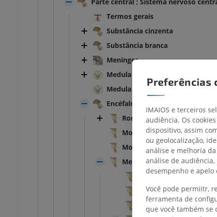
Parte central ; Sistema nervoso centr
Termos gerais
Substância cinzenta
Substância branca
Meninges
Medula espinal
Preferências 
Medula espinal
Encéfalo
IMAIOS e terceiros se
Rombencéfalo
audiência. Os cookies
TARSO-PÉ
dispositivo, assim c
Morfologia externa
ou geolocalização, id
joelho
IRM do tornozelo
Morfologia interna
análise e melhoria da
IRM
análise de audiência,
Mesencéfalo
UM
PREMIUM
desempenho e apelo d
Fossa interpeduncular
Você pode permiitr, 
Substância perfurada p
afia do joelho
Antepé IRM
ferramenta de configu
afia CT
IRM
Sulco do nervo oculom
que você também se o
UM
PREMIUM