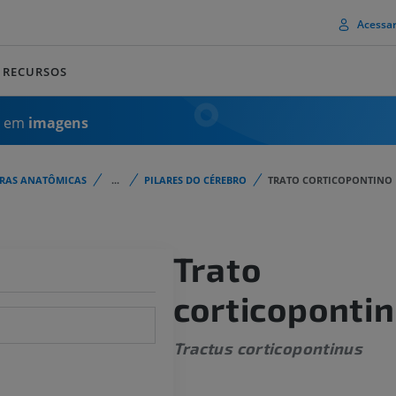
Acessa
RECURSOS
a em
imagens
URAS ANATÔMICAS
...
PILARES DO CÉREBRO
TRATO CORTICOPONTINO
Trato
corticoponti
Tractus corticopontinus