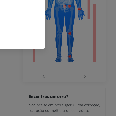
 inferior
agnética do
‹
›
joelho
Encontrou um erro?
Não hesite em nos sugerir uma correção,
tradução ou melhora de conteúdo.