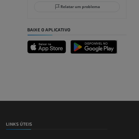
lo e do
Relatar um problema
BAIXE O APLICATIVO
dade inferior
 e ossos)
LINKS ÚTEIS
 dos membros