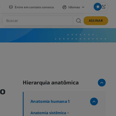
r
Entre em contato conosco
Idiomas
ASSINAR
Hierarquia anatômica
no
Anatomia humana 1
Anatomia sistêmica
>