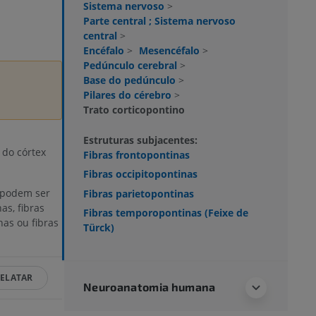
Sistema nervoso
>
Parte central ; Sistema nervoso
central
>
Encéfalo
>
Mesencéfalo
>
Pedúnculo cerebral
>
Base do pedúnculo
>
Pilares do cérebro
>
l
Trato corticopontino
Estruturas subjacentes:
 do córtex
Fibras frontopontinas
Fibras occipitopontinas
 podem ser
Fibras parietopontinas
as, fibras
Fibras temporopontinas (Feixe de
nas ou fibras
Türck)
ELATAR
Neuroanatomia humana