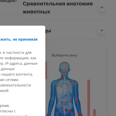
ереводом?
Сравнительная анатомия
животных
Переводы
 wikipedia
жить, не принимая
. (2004, July
ved August 10,
, в частности для
Ь
Выберите зону
ВСЕ Т
кую информацию, как
, IP-адреса, данные
ечность
и данные
 нашего контента,
ми сетями,
ривлекательности
тикой
афия
ечности
ммы
время,
гласны с