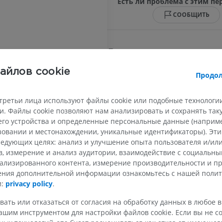
Есть ли проблема с этим п
СООБЩИТЬ
Литература
This definition incorporates text from the
айлов cookie
Продол
website - Wikipedia: The free encyclopedia
22). FL: Wikimedia Foundation, Inc. Retrie
третьи лица используют файлы cookie или подобные технологии
2004, from http://www.wikipedia.org
ВЕРХНЯЯ КОНЕЧНОСТЬ
НИЖНЯЯ КОНЕЧНОСТ
. Файлы cookie позволяют нам анализировать и сохранять та
го устройства и определенные персональные данные (например
МРТ верхней
Нижняя кон
ьзовании и местонахождении, уникальные идентификаторы). Эт
Иллюстрации
конечности
едующих целях: анализ и улучшение опыта пользователя и/или
MPT
ПРЕМИУМ
в, измерение и анализ аудитории, взаимодействие с социальны
ПРЕМИУМ
ализированного контента, измерение производительности и п
чения дополнительной информации ознакомьтесь с нашей поли
Рентгеногр
и:
privacy policy
.
МРТ плечевого сустава
нижней кон
MPT
Рентгеногра
ое вещество
вать или отказаться от согласия на обработку данных в любое 
ПРЕМИУМ
БЕСПЛАТНО
ельного нерва
шим инструментом для настройки файлов cookie. Если вы не со