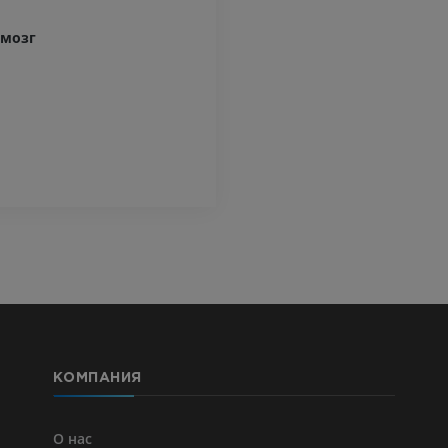
MPT
ПРЕМИУМ
ПРЕМИУМ
 мозг
Ангиография артерий
верхней конечности
МРТ передне
Ангиография
стопы
MPT
БЕСПЛАТНО
ПРЕМИУМ
Visible Human Project
Фотографии
Lower limb 
KT
ПРЕМИУМ
ПРЕМИУМ
Голень (арт
кости)
KT
БЕСПЛАТНО
КОМПАНИЯ
Ангиографи
нижних коне
Ангиография
О нас