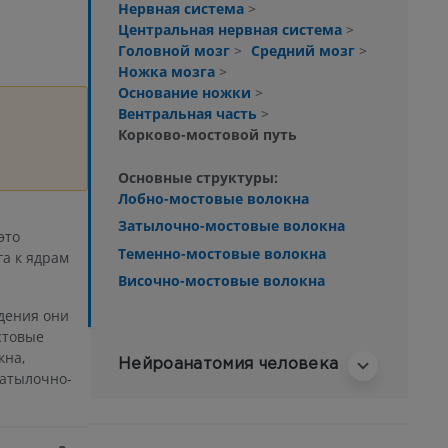
Нервная система
>
Центральная нервная система
>
Головной мозг
>
Средний мозг
>
Ножка мозга
>
Основание ножки
>
Вентральная часть
>
Корково-мостовой путь
Основные структуры:
Лобно-мостовые волокна
Затылочно-мостовые волокна
это
Теменно-мостовые волокна
га к ядрам
Височно-мостовые волокна
дения они
стовые
кна,
Нейроанатомия человека
затылочно-