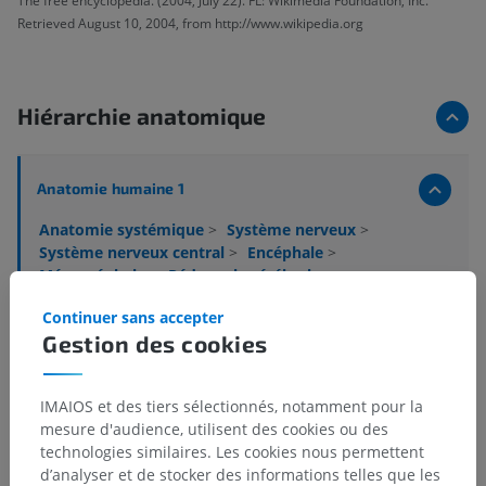
The free encyclopedia. (2004, July 22). FL: Wikimedia Foundation, Inc.
Retrieved August 10, 2004, from http://www.wikipedia.org
Hiérarchie anatomique
Anatomie humaine 1
Anatomie systémique
>
Système nerveux
>
Système nerveux central
>
Encéphale
>
Mésencéphale
>
Pédoncule cérébral
>
Base du pédoncule
>
Crus cerebri
>
Continuer sans accepter
Tractus cortico-pontique
Gestion des cookies
Structures sous-jacentes :
Fibres fronto-pontiques
IMAIOS et des tiers sélectionnés, notamment pour la
Fibres occipito-pontiques
mesure d'audience, utilisent des cookies ou des
Fibres pariéto-pontiques
technologies similaires. Les cookies nous permettent
d’analyser et de stocker des informations telles que les
Fibres temporo-pontiques