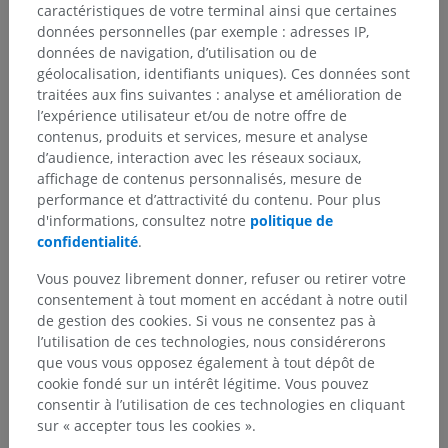
caractéristiques de votre terminal ainsi que certaines
données personnelles (par exemple : adresses IP,
données de navigation, d’utilisation ou de
Neuroanatomie humaine
géolocalisation, identifiants uniques). Ces données sont
traitées aux fins suivantes : analyse et amélioration de
l’expérience utilisateur et/ou de notre offre de
contenus, produits et services, mesure et analyse
Anatomie comparée chez l’animal
d’audience, interaction avec les réseaux sociaux,
affichage de contenus personnalisés, mesure de
performance et d’attractivité du contenu. Pour plus
d'informations, consultez notre
politique de
Traductions
confidentialité
.
Vous pouvez librement donner, refuser ou retirer votre
consentement à tout moment en accédant à notre outil
de gestion des cookies. Si vous ne consentez pas à
Vous avez vu une erreur ?
l’utilisation de ces technologies, nous considérerons
N’hésitez pas à nous suggérer une correction, une
que vous vous opposez également à tout dépôt de
traduction, une amélioration de contenu.
cookie fondé sur un intérêt légitime. Vous pouvez
consentir à l’utilisation de ces technologies en cliquant
sur « accepter tous les cookies ».
Signaler un problème