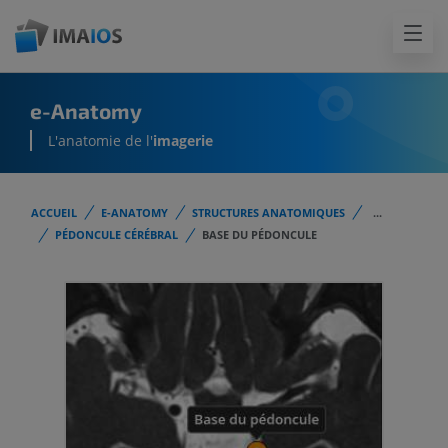
e-Anatomy
L'anatomie de l'
imagerie
ACCUEIL
E-ANATOMY
STRUCTURES ANATOMIQUES
...
PÉDONCULE CÉRÉBRAL
BASE DU PÉDONCULE