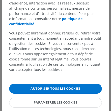
d’audience, interaction avec les réseaux sociaux,
Anatomie humaine 2
affichage de contenus personnalisés, mesure de
performance et d’attractivité du contenu. Pour plus
d'informations, consultez notre
politique de
Anatomie humaine 1
confidentialité
.
Anatomie systémique
>
Système nerveux
>
Vous pouvez librement donner, refuser ou retirer votre
Système nerveux central
>
Encéphale
>
consentement à tout moment en accédant à notre outil
Mésencéphale
>
Pédoncule cérébral
>
de gestion des cookies. Si vous ne consentez pas à
Base du pédoncule
l’utilisation de ces technologies, nous considérerons
que vous vous opposez également à tout dépôt de
Structures sous-jacentes :
cookie fondé sur un intérêt légitime. Vous pouvez
Crus cerebri
consentir à l’utilisation de ces technologies en cliquant
sur « accepter tous les cookies ».
Substance noire
AUTORISER TOUS LES COOKIES
Traductions
PARAMÉTRER LES COOKIES