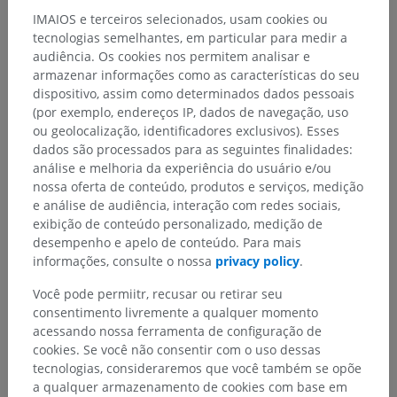
Encéfalo
>
Tronco encefálico
>
Medula oblongata
>
IMAIOS e terceiros selecionados, usam cookies ou
Formação reticular da medula oblongata
tecnologias semelhantes, em particular para medir a
audiência. Os cookies nos permitem analisar e
Estruturas subjacentes:
armazenar informações como as características do seu
Núcleo reticular central
dispositivo, assim como determinados dados pessoais
Núcleo gigantocelular
(por exemplo, endereços IP, dados de navegação, uso
ou geolocalização, identificadores exclusivos). Esses
Núcleo paragigantocelular lateral
dados são processados para as seguintes finalidades:
Núcleo reticular parvocelular
análise e melhoria da experiência do usuário e/ou
Núcleo paragigantocelular posterior
nossa oferta de conteúdo, produtos e serviços, medição
e análise de audiência, interação com redes sociais,
Núcleo reticular lateral
exibição de conteúdo personalizado, medição de
desempenho e apelo de conteúdo. Para mais
informações, consulte o nossa
privacy policy
.
Você pode permiitr, recusar ou retirar seu
Anatomia comparativa em animais
consentimento livremente a qualquer momento
acessando nossa ferramenta de configuração de
cookies. Se você não consentir com o uso dessas
Traduções
tecnologias, consideraremos que você também se opõe
a qualquer armazenamento de cookies com base em