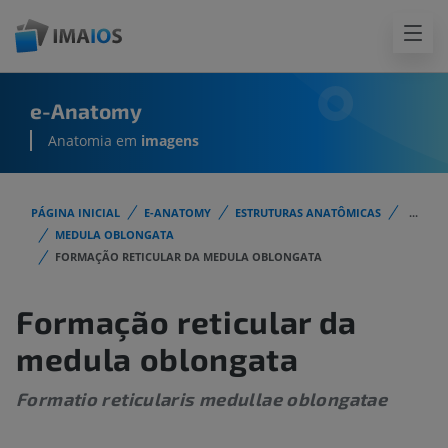
e-Anatomy
Anatomia em
imagens
PÁGINA INICIAL
E-ANATOMY
ESTRUTURAS ANATÔMICAS
...
MEDULA OBLONGATA
FORMAÇÃO RETICULAR DA MEDULA OBLONGATA
Formação reticular da
medula oblongata
Formatio reticularis medullae oblongatae