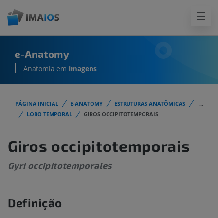
e-Anatomy
Anatomia em
imagens
PÁGINA INICIAL
E-ANATOMY
ESTRUTURAS ANATÔMICAS
...
LOBO TEMPORAL
GIROS OCCIPITOTEMPORAIS
Giros occipitotemporais
Gyri occipitotemporales
Definição