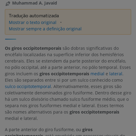
Muhammad A. Javaid
Tradução automatizada
Mostrar o texto original
Mostrar sempre a definição original
Os giros occipitotemporais
são dobras significativas do
encéfalo localizadas na superfície inferior dos hemisférios
cerebrais. Eles se estendem da parte posterior do encéfalo,
no pólo occipital, até a parte anterior, no pólo temporal. Esses
giros incluem os
giros occipitotemporais
medial
e
lateral
.
Eles são separados entre si por um sulco conhecido como
sulco occipitotemporal
. Alternativamente, esses giros são
coletivamente denominados giro fusiforme. Dentro desse giro
há um sulco divisório chamado sulco fusiforme médio, que o
separa nos giros fusiformes medial e lateral. Esses termos
são nomes alternativos para os
giros occipitotemporais
medial e lateral.
A parte anterior do giro fusiforme, ou
giros
occipitotemporais
, está envolvida em processos visuais de