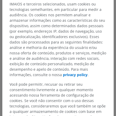
IMAIOS e terceiros selecionados, usam cookies ou
Hierarquia anatômica
tecnologias semelhantes, em particular para medir a
audiência. Os cookies nos permitem analisar e
armazenar informações como as características do seu
dispositivo, assim como determinados dados pessoais
Anatomia humana 2
(por exemplo, endereços IP, dados de navegação, uso
Corpo humano
>
Systemata integrantia
>
ou geolocalização, identificadores exclusivos). Esses
Sistema nervoso
>
Sistema nervoso central
>
dados são processados para as seguintes finalidades:
Encéfalo
>
Cérebro
>
Telencéfalo
>
Lobo temporal
>
análise e melhoria da experiência do usuário e/ou
Giros occipitotemporais
nossa oferta de conteúdo, produtos e serviços, medição
e análise de audiência, interação com redes sociais,
exibição de conteúdo personalizado, medição de
Estruturas subjacentes:
desempenho e apelo de conteúdo. Para mais
Giro occipitotemporal lateral
informações, consulte o nossa
privacy policy
.
Giro occipitotemporal medial
Você pode permiitr, recusar ou retirar seu
consentimento livremente a qualquer momento
acessando nossa ferramenta de configuração de
cookies. Se você não consentir com o uso dessas
Traduções
tecnologias, consideraremos que você também se opõe
a qualquer armazenamento de cookies com base em