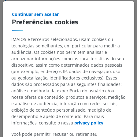
Corno anterior
>
II
Continuar sem aceitar
Estruturas subjacentes:
Não há nenhuma estrutura
Preferências cookies
subjacente para esta parte anatômica
IMAIOS e terceiros selecionados, usam cookies ou
tecnologias semelhantes, em particular para medir a
audiência. Os cookies nos permitem analisar e
Traduções
armazenar informações como as características do seu
dispositivo, assim como determinados dados pessoais
(por exemplo, endereços IP, dados de navegação, uso
ou geolocalização, identificadores exclusivos). Esses
Encontrou um erro?
dados são processados para as seguintes finalidades:
análise e melhoria da experiência do usuário e/ou
Não hesite em nos sugerir uma correção, tradução ou
nossa oferta de conteúdo, produtos e serviços, medição
melhora de conteúdo.
e análise de audiência, interação com redes sociais,
exibição de conteúdo personalizado, medição de
Relatar um problema
desempenho e apelo de conteúdo. Para mais
informações, consulte o nossa
privacy policy
.
Você pode permiitr, recusar ou retirar seu
BAIXE O APLICATIVO