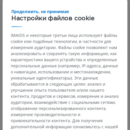
Передний столб
>
Передний рог
>
II
Продолжить, не принимая
Основные структуры:
Нет анатомических терминов,
Настройки файлов cookie
относящихся к этой части тела
IMAIOS и некоторые третьи лица используют файлы
cookie или подобные технологии, в частности для
измерения аудитории. Файлы cookie позволяют нам
Переводы
анализировать и сохранять такую информацию, как
характеристики вашего устройства и определенные
персональные данные (например, IP-адреса, данные
о навигации, использовании и местонахождении,
уникальные идентификаторы). Эти данные
Заметили ошибку?
обрабатываются в следующих целях: анализ и
Не стесняйтесь предложить поправку, свою версию
улучшение опыта пользователя и/или нашего
перевода или решение по улучшению контента.
контента, продуктов и сервисов, измерение и анализ
аудитории, взаимодействие с социальными сетями,
отображение персонализированного контента,
Сообщить об ошибке
измерение производительности и
привлекательности контента. Для получения
дополнительной информации ознакомьтесь с нашей
СКАЧАТЬ ПРИЛОЖЕНИЕ