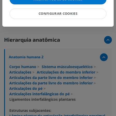
CONFIGURAR COOKIES
Hierarquia anatômica
Anatomia humana 2
Corpo humano
>
Sistema músculoesquelético
>
Articulações
>
Articulações do membro inferior
>
Articulações da parte livre do membro inferior
>
Articulações da parte livre do membro inferior
>
Articulações do pé
>
Articulações interfalângicas do pé
>
Ligamentos interfalângicos plantares
Estruturas subjacentes:
Lâmina plantar da articulação interfalângica proximal