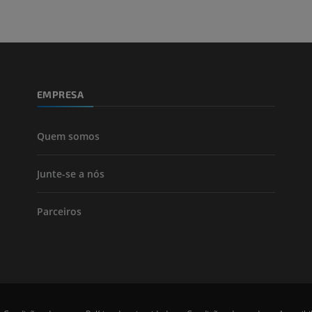
Perna (artérias
TC
GRÁTIS
EMPRESA
Arteriografia
inferiores
Angiografia
Quem somos
GRÁTIS
Junte-se a nós
Parceiros