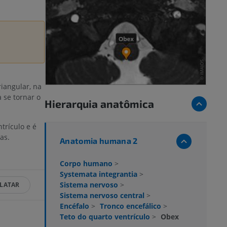
riangular, na
a se tornar o
Hierarquia anatômica
trículo e é
as.
Anatomia humana 2
Corpo humano
>
Systemata integrantia
>
Sistema nervoso
>
LATAR
Sistema nervoso central
>
Encéfalo
>
Tronco encefálico
>
Teto do quarto ventrículo
>
Obex