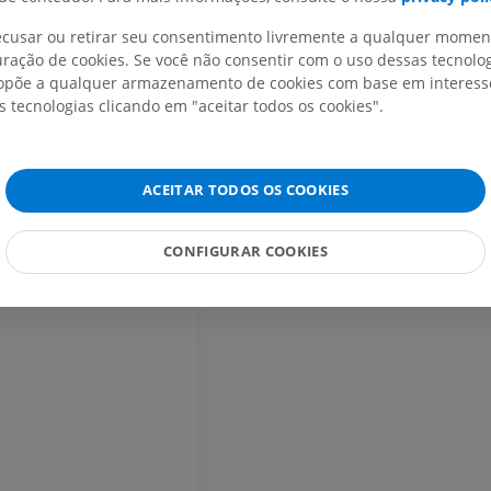
o do quarto ventrículo
recusar ou retirar seu consentimento livremente a qualquer mome
IRM do membro superior
Membro inferi
ração de cookies. Se você não consentir com o uso dessas tecnolo
IRM
Ilustrações
põe a qualquer armazenamento de cookies com base em interesse
PREMIUM
PREMIUM
s tecnologias clicando em "aceitar todos os cookies".
IRM do ombro
Radiografias 
IRM
inferior
Radiografias
ACEITAR TODOS OS COOKIES
PREMIUM
GRÁTIS
IRM do carpo
CONFIGURAR COOKIES
IRM
IRM do membro
IRM
PREMIUM
PREMIUM
IRM do cotovelo
IRM
Ressonância m
quadril
PREMIUM
IRM
PREMIUM
IRM da mão
IRM