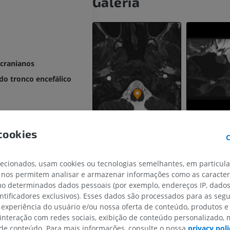
Galeria
 cranianos
do tronco encefálico
cookies
C
trículo
lecionados, usam cookies ou tecnologias semelhantes, em particul
 nos permitem analisar e armazenar informações como as caracterí
omo determinados dados pessoais (por exemplo, endereços IP, dado
uperior
entificadores exclusivos). Esses dados são processados para as segu
nferior
 experiência do usuário e/ou nossa oferta de conteúdo, produtos e
 do quarto ventrículo
 interação com redes sociais, exibição de conteúdo personalizado,
MEMBRO SUPERIOR
MEMBRO INFERIOR
e conteúdo. Para mais informações, consulte o nossa
privacy poli