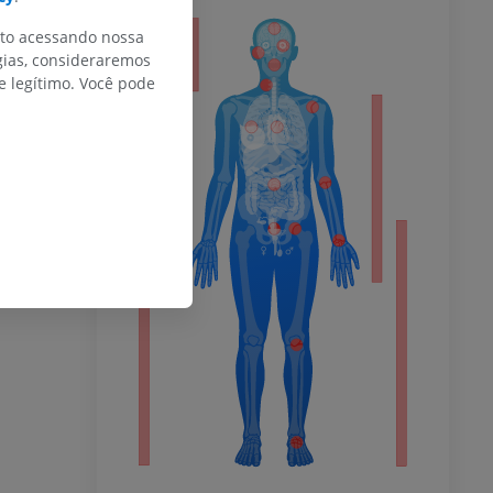
nto acessando nossa
or
gias, consideraremos
 legítimo. Você pode
do membro
 inferior
agnética do