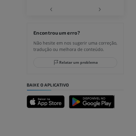
‹
›
joelho
Encontrou um erro?
Não hesite em nos sugerir uma correção,
tradução ou melhora de conteúdo.
lo e do
Relatar um problema
BAIXE O APLICATIVO
dade inferior