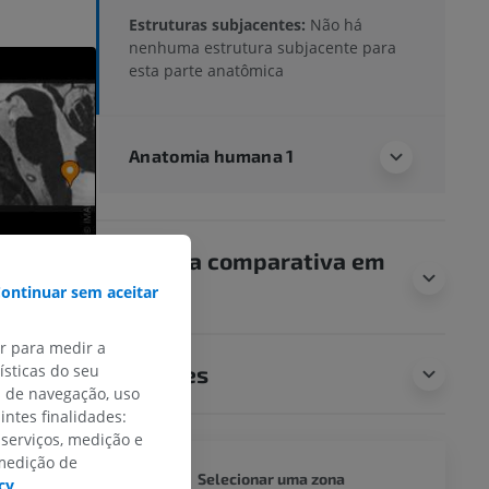
Estruturas subjacentes:
Não há
nenhuma estrutura subjacente para
esta parte anatômica
Anatomia humana 1
Anatomia comparativa em
animais
ontinuar sem aceitar
ar para medir a
Traduções
sticas do seu
s de navegação, uso
intes finalidades:
 serviços, medição e
 medição de
CORPO 
Selecionar uma zona
cy
.