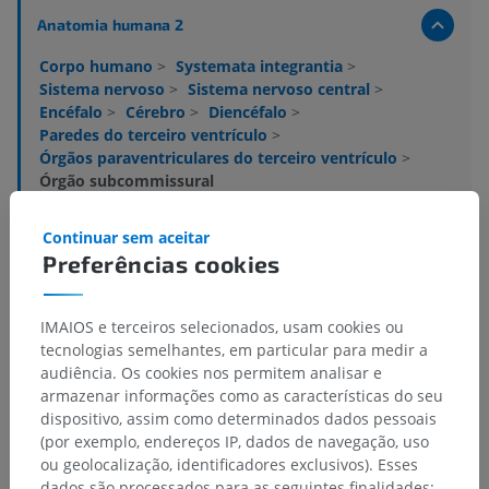
Anatomia humana 2
Corpo humano
>
Systemata integrantia
>
Sistema nervoso
>
Sistema nervoso central
>
Encéfalo
>
Cérebro
>
Diencéfalo
>
Paredes do terceiro ventrículo
>
Órgãos paraventriculares do terceiro ventrículo
>
Órgão subcommissural
Estruturas subjacentes:
Não há nenhuma estrutura
Continuar sem aceitar
subjacente para esta parte anatômica
Preferências cookies
IMAIOS e terceiros selecionados, usam cookies ou
Anatomia humana 1
tecnologias semelhantes, em particular para medir a
audiência. Os cookies nos permitem analisar e
Neuroanatomia humana
armazenar informações como as características do seu
dispositivo, assim como determinados dados pessoais
(por exemplo, endereços IP, dados de navegação, uso
ou geolocalização, identificadores exclusivos). Esses
dados são processados para as seguintes finalidades: