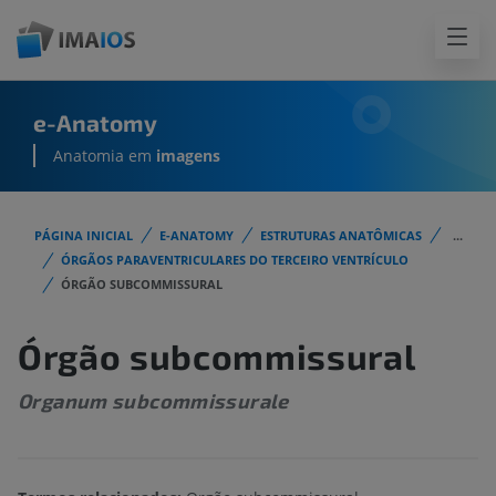
e-Anatomy
Anatomia em
imagens
PÁGINA INICIAL
E-ANATOMY
ESTRUTURAS ANATÔMICAS
...
ÓRGÃOS PARAVENTRICULARES DO TERCEIRO VENTRÍCULO
ÓRGÃO SUBCOMMISSURAL
Órgão subcommissural
Organum subcommissurale