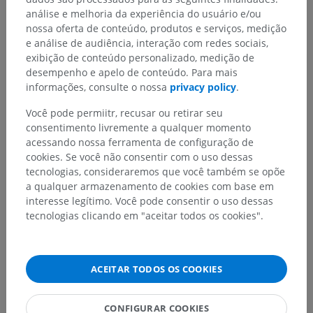
Anatomia comparativa em animais
análise e melhoria da experiência do usuário e/ou
nossa oferta de conteúdo, produtos e serviços, medição
e análise de audiência, interação com redes sociais,
Traduções
exibição de conteúdo personalizado, medição de
desempenho e apelo de conteúdo. Para mais
informações, consulte o nossa
privacy policy
.
Você pode permiitr, recusar ou retirar seu
Encontrou um erro?
consentimento livremente a qualquer momento
Não hesite em nos sugerir uma correção, tradução ou
acessando nossa ferramenta de configuração de
melhora de conteúdo.
cookies. Se você não consentir com o uso dessas
tecnologias, consideraremos que você também se opõe
a qualquer armazenamento de cookies com base em
Relatar um problema
interesse legítimo. Você pode consentir o uso dessas
tecnologias clicando em "aceitar todos os cookies".
BAIXE O APLICATIVO
ACEITAR TODOS OS COOKIES
CONFIGURAR COOKIES