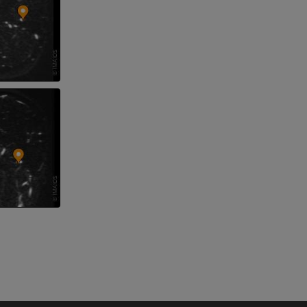
dade inferior
 e ossos)
 dos membros