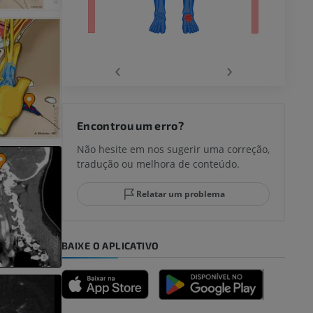
‹
›
joelho
Encontrou um erro?
Não hesite em nos sugerir uma correção,
tradução ou melhora de conteúdo.
lo e do
Relatar um problema
BAIXE O APLICATIVO