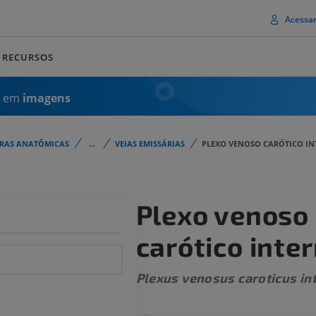
Acessa
RECURSOS
a em
imagens
URAS ANATÔMICAS
...
VEIAS EMISSÁRIAS
PLEXO VENOSO CARÓTICO I
Plexo venoso
carótico inte
Plexus venosus caroticus in