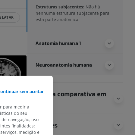
Estruturas subjacentes:
Não há
nenhuma estrutura subjacente para
ELATAR
esta parte anatômica
Anatomia humana 1
Neuroanatomia humana
ontinuar sem aceitar
Anatomia comparativa em
animais
ar para medir a
sticas do seu
s de navegação, uso
Traduções
intes finalidades:
 serviços, medição e