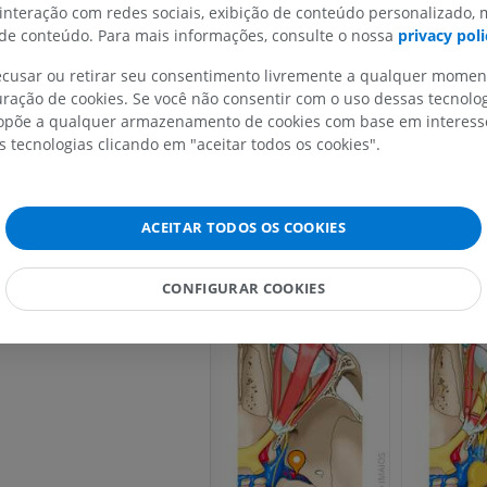
árias
 interação com redes sociais, exibição de conteúdo personalizado,
e conteúdo. Para mais informações, consulte o nossa
privacy poli
icial
MEMBRO SUPERIOR
MEMBRO INFERIOR
go
recusar ou retirar seu consentimento livremente a qualquer mome
ração de cookies. Se você não consentir com o uso dessas tecnolo
cerado
IRM do membro superior
Membro inferi
põe a qualquer armazenamento de cookies com base em interesse
IRM
Ilustrações
s tecnologias clicando em "aceitar todos os cookies".
PREMIUM
PREMIUM
IRM do ombro
Radiografias 
ACEITAR TODOS OS COOKIES
IRM
inferior
Radiografias
PREMIUM
CONFIGURAR COOKIES
GRÁTIS
IRM do carpo
IRM
IRM do membro
IRM
PREMIUM
PREMIUM
IRM do cotovelo
IRM
Ressonância m
quadril
PREMIUM