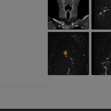
Visible Human Project
Fotografia
CTA da extremi
TC
PREMIUM
PREMIUM
Perna (artérias
TC
GRÁTIS
Arteriografia
inferiores
Angiografia
GRÁTIS