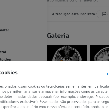
a confluência condilar anterior.
A tradução está incorreta?
R
máter
Galeria
etal
tóidea
ilar
cookies
pital
C
nal do nervo hipoglosso
lecionados, usam cookies ou tecnologias semelhantes, em particul
orame oval
 nos permitem analisar e armazenar informações como as caracterí
omo determinados dados pessoais (por exemplo, endereços IP, dado
entificadores exclusivos). Esses dados são processados para as segu
ico interno
 experiência do usuário e/ou nossa oferta de conteúdo, produtos e