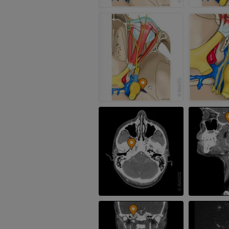
IRM
PREMIUM
IRM da mão
IRM
IRM do joelho
PREMIUM
IRM
PREMIUM
Radiografias do membro
superior
Radiografias
Artrografia do 
Artrografia CT
PREMIUM
PREMIUM
Membro superior
Ilustrações
IRM do torneze
retropé
PREMIUM
IRM
PREMIUM
Arteriografia do membro
superior
Angiografia
Antepé IRM
IRM
GRÁTIS
PREMIUM