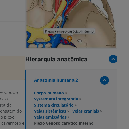
Hierarquia anatômica
Anatomia humana 2
Corpo humano
>
xo venoso
Systemata integrantia
>
rzik)
Sistema circulatório
>
rótida
Veias sistêmicas
>
Veias craniais
>
drenagem do
Veias emissárias
>
 o plexo
Plexo venoso carótico interno
o cavernoso e