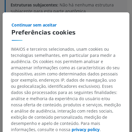
Estruturas subjacentes:
Não há nenhuma estrutura
subjacente para esta parte anatômica
Continuar sem aceitar
Preferências cookies
Anatomia humana 1
IMAIOS e terceiros selecionados, usam cookies ou
Neuroanatomia humana
tecnologias semelhantes, em particular para medir a
audiência. Os cookies nos permitem analisar e
armazenar informações como as características do seu
dispositivo, assim como determinados dados pessoais
Traduções
(por exemplo, endereços IP, dados de navegação, uso
ou geolocalização, identificadores exclusivos). Esses
dados são processados para as seguintes finalidades:
análise e melhoria da experiência do usuário e/ou
Encontrou um erro?
nossa oferta de conteúdo, produtos e serviços, medição
e análise de audiência, interação com redes sociais,
Não hesite em nos sugerir uma correção, tradução ou
exibição de conteúdo personalizado, medição de
melhora de conteúdo.
desempenho e apelo de conteúdo. Para mais
informações, consulte o nossa
privacy policy
.