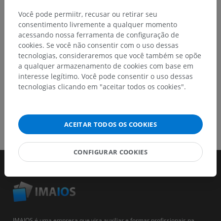
Relatar um problema
Você pode permiitr, recusar ou retirar seu
consentimento livremente a qualquer momento
acessando nossa ferramenta de configuração de
BAIXE O APLICATIVO
cookies. Se você não consentir com o uso dessas
tecnologias, consideraremos que você também se opõe
a qualquer armazenamento de cookies com base em
interesse legítimo. Você pode consentir o uso dessas
tecnologias clicando em "aceitar todos os cookies".
ACEITAR TODOS OS COOKIES
CONFIGURAR COOKIES
IMAIOS é uma empresa que visa auxiliar e formar profissionais na